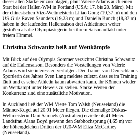
dieser alten Stärke einzuschlagen, plant Valerie Adams auch einen
Start bei der Hallen-WM in Portland (USA; 17. bis 20. März). Mit
der chinesischen Vize-Weltmeisterin Lijiao Gong (19,37 m) und den
US-Girls Raven Saunders (19,23 m) und Daniella Bunch (18,87 m)
haben in der laufenden Hallensaison drei Athletinnen weiter
gestoßen als die Olympiasiegerin bei ihrem Saisonauftakt unter
freiem Himmel.
Christina Schwanitz heiß auf Wettkämpfe
Mit Blick auf den Olympia-Sommer verzichtet Christina Schwanitz
auf die Hallensaison. Besonders die Vorstellungen von Valerie
Adams wird sie interessiert verfolgen. Der Trainer von Deutschlands
Sportlerin des Jahres Sven Lang meldete zuletzt, dass es im Training
läuft und es seine Athletin kaum abwarten kann, ihr Können wieder
im Wettkampf unter Beweis zu stellen. Starke Weiten der
Konkurrenz sind eine zusätzliche Motivation.
In Auckland ließ der WM-Vierte Tom Walsh (Neuseeland) die
Männer-Kugel auf 20,91 Meter fliegen. Die ehemalige Diskus-
Weltmeisterin Dani Samuels (Australien) erzielte 66,41 Meter.
Landsfrau Alana Boyd gewann den Stabhochsprung (4,65 m) vor
der höhengleichen Dritten der U20-WM Eliza McCartney
(Neuseeland).