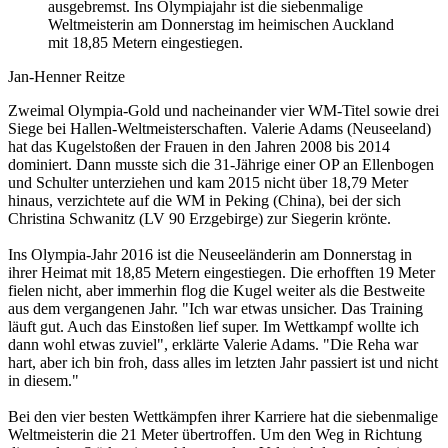
ausgebremst. Ins Olympiajahr ist die siebenmalige
Weltmeisterin am Donnerstag im heimischen Auckland
mit 18,85 Metern eingestiegen.
Jan-Henner Reitze
Zweimal Olympia-Gold und nacheinander vier WM-Titel sowie drei
Siege bei Hallen-Weltmeisterschaften. Valerie Adams (Neuseeland)
hat das Kugelstoßen der Frauen in den Jahren 2008 bis 2014
dominiert. Dann musste sich die 31-Jährige einer OP an Ellenbogen
und Schulter unterziehen und kam 2015 nicht über 18,79 Meter
hinaus, verzichtete auf die WM in Peking (China), bei der sich
Christina Schwanitz (LV 90 Erzgebirge) zur Siegerin krönte.
Ins Olympia-Jahr 2016 ist die Neuseeländerin am Donnerstag in
ihrer Heimat mit 18,85 Metern eingestiegen. Die erhofften 19 Meter
fielen nicht, aber immerhin flog die Kugel weiter als die Bestweite
aus dem vergangenen Jahr. "Ich war etwas unsicher. Das Training
läuft gut. Auch das Einstoßen lief super. Im Wettkampf wollte ich
dann wohl etwas zuviel", erklärte Valerie Adams. "Die Reha war
hart, aber ich bin froh, dass alles im letzten Jahr passiert ist und nicht
in diesem."
Bei den vier besten Wettkämpfen ihrer Karriere hat die siebenmalige
Weltmeisterin die 21 Meter übertroffen. Um den Weg in Richtung