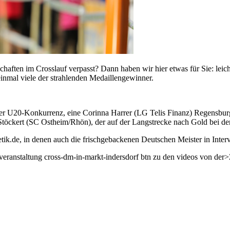
aften im Crosslauf verpasst? Dann haben wir hier etwas für Sie: leicht
 einmal viele der strahlenden Medaillengewinner.
er U20-Konkurrenz, eine Corinna Harrer (LG Telis Finanz) Regensburg 
öckert (SC Ostheim/Rhön), der auf der Langstrecke nach Gold bei der
letik.de, in denen auch die frischgebackenen Deutschen Meister in Int
ht veranstaltung cross-dm-in-markt-indersdorf btn zu den videos von d