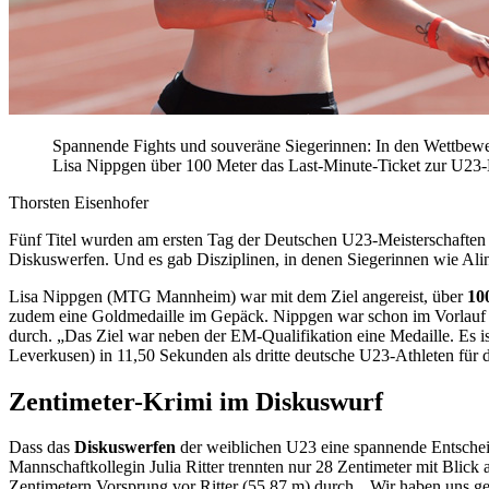
Spannende Fights und souveräne Siegerinnen: In den Wettbewer
Lisa Nippgen über 100 Meter das Last-Minute-Ticket zur U23
Thorsten Eisenhofer
Fünf Titel wurden am ersten Tag der Deutschen U23-Meisterschaften
Diskuswerfen. Und es gab Disziplinen, in denen Siegerinnen wie A
Lisa Nippgen (MTG Mannheim) war mit dem Ziel angereist, über
10
zudem eine Goldmedaille im Gepäck. Nippgen war schon im Vorlauf u
durch. „Das Ziel war neben der EM-Qualifikation eine Medaille. Es is
Leverkusen) in 11,50 Sekunden als dritte deutsche U23-Athleten für
Zentimeter-Krimi im Diskuswurf
Dass das
Diskuswerfen
der weiblichen U23 eine spannende Entscheid
Mannschaftkollegin Julia Ritter trennten nur 28 Zentimeter mit Blick
Zentimetern Vorsprung vor Ritter (55,87 m) durch. „Wir haben uns ge