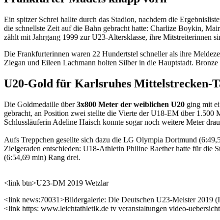
Ein spitzer Schrei hallte durch das Stadion, nachdem die Ergebnislist
die schnellste Zeit auf die Bahn gebracht hatte: Charlize Boykin, 
zählt mit Jahrgang 1999 zur U23-Altersklasse, ihre Mitstreiterinnen
Die Frankfurterinnen waren 22 Hundertstel schneller als ihre Meldeze
Ziegan und Eileen Lachmann holten Silber in die Hauptstadt. Bronze 
U20-Gold für Karlsruhes Mittelstrecken-T
Die Goldmedaille über
3x800 Meter der weiblichen U20
ging mit ei
gebracht, an Position zwei stellte die Vierte der U18-EM über 1.500 M
Schlussläuferin Adeline Haisch konnte sogar noch weitere Meter drau
Aufs Treppchen gesellte sich dazu die LG Olympia Dortmund (6:49,53
Zielgeraden entschieden: U18-Athletin Philine Raether hatte für die
(6:54,69 min) Rang drei.
<link btn>U23-DM 2019 Wetzlar
<link news:70031>Bildergalerie: Die Deutschen U23-Meister 2019 (I
<link https: www.leichtathletik.de tv veranstaltungen video-uebersic