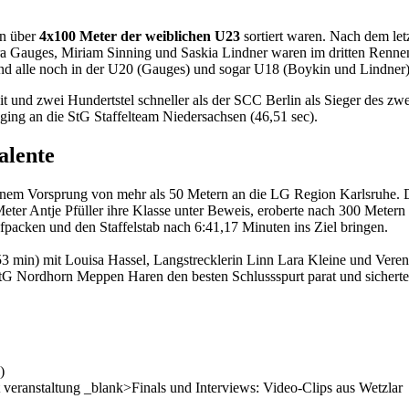
en über
4x100 Meter der weiblichen U23
sortiert waren. Nach dem letz
Maira Gauges, Miriam Sinning und Saskia Lindner waren im dritten Re
 sind alle noch in der U20 (Gauges) und sogar U18 (Boykin und Lindner
it und zwei Hundertstel schneller als der SCC Berlin als Sieger des zw
ging an die StG Staffelteam Niedersachsen (46,51 sec).
alente
nem Vorsprung von mehr als 50 Metern an die LG Region Karlsruhe. Die
eter Antje Pfüller ihre Klasse unter Beweis, eroberte nach 300 Metern 
fpacken und den Staffelstab nach 6:41,17 Minuten ins Ziel bringen.
 min) mit Louisa Hassel, Langstrecklerin Linn Lara Kleine und Verena
 StG Nordhorn Meppen Haren den besten Schlussspurt parat und sichert
)
ht veranstaltung _blank>Finals und Interviews: Video-Clips aus Wetzlar