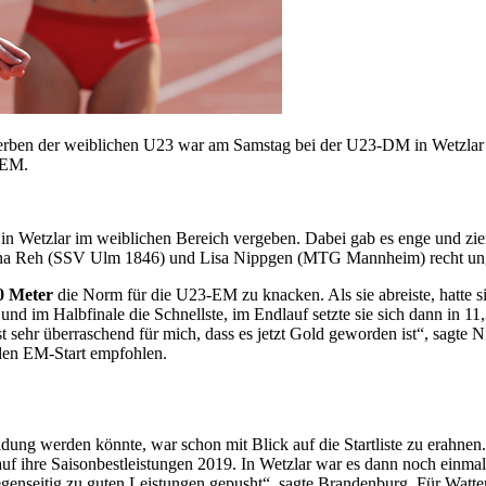
ben der weiblichen U23 war am Samstag bei der U23-DM in Wetzlar ein
-EM.
 in Wetzlar im weiblichen Bereich vergeben. Dabei gab es enge und 
lina Reh (SSV Ulm 1846) und Lisa Nippgen (MTG Mannheim) recht unge
0 Meter
die Norm für die U23-EM zu knacken. Als sie abreiste, hatte 
nd im Halbfinale die Schnellste, im Endlauf setzte sie sich dann in
t sehr überraschend für mich, dass es jetzt Gold geworden ist“, sagte
 den EM-Start empfohlen.
ung werden könnte, war schon mit Blick auf die Startliste zu erahne
 auf ihre Saisonbestleistungen 2019. In Wetzlar war es dann noch einma
genseitig zu guten Leistungen gepusht“, sagte Brandenburg. Für Watten