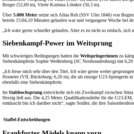
Berger (52,69 m), Vierte Korinna Lömker (50,3 m).
Über
5.000 Meter
setzte sich Alina Reh (SSV Ulm 1846) von Beginn 
bereits 15:04,10 Minuten gelaufen war und vergangene Woche bei de
„Ich wäre gerne schneller gelaufen. Aber es ist nicht so einfach, s
Siebenkampf-Power im Weitsprung
Mit schwierigen Bedingungen hatten die
Weitspringerinnen
zu kämpf
Siebenkämpferin Sophie Weißenberg (SC Neubrandenburg) mit 6,29 Me
„Ich freue mich sehr über den Titel. Ich wäre gerne weiter gesprungen,
Homeier (VfL Bückeburg; 6,20 m), die als einzige U23-Springerin in
ebenfalls eine Siebenkämpferin.
Im
Stabhochsprung
entwickelte sich ein Zweikampf zwischen Stina 
Herzig ließ aus. Die 4,25 Meter, Qualifikationshöhe für die U23-EM, wa
enttäuscht bin ich darüber nicht“, sagte Seidler, die ihre Saisonbestl
Staffel-Entscheidungen
Frankfurter Mädels knapp vorn