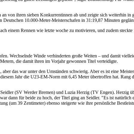
an von ihren sieben Konkurrentinnen ab und zeigte sich weiterhin in 
n Deutschen 10.000-Meter-Meisterschafen in 31:19,87 Minuten geglänzt
ich nach einem Rennen wie letzte woche zu motivieren, und zudem steck
en. Wechselnde Winde verhinderten große Weiten – und damit viellei
tern, die damit ihren im Vorjahr gewonnen Titel verteidigte.
 aber das war unter den Umständen schwierig. Aber es ist eine Meistersc
 diesem Jahr die U23-EM-Norm mit 6,45 Meter übertroffen hat. Rang d
Seidler (SV Werder Bremen) und Luzia Herzig (TV Engen). Herzig überf
r dann für beide zu hoch, der Titel ging an Seidler. "Es ist natürlich e
eistung (um 39 Zentimeter) ebenso steigerte wie ihre persönliche Bestleis