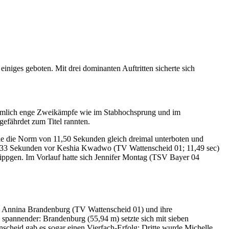
iges geboten. Mit drei dominanten Auftritten sicherte sich
ziemlich enge Zweikämpfe wie im Stabhochsprung und im
fährdet zum Titel rannten.
sie die Norm von 11,50 Sekunden gleich dreimal unterboten und
 11,33 Sekunden vor Keshia Kwadwo (TV Wattenscheid 01; 11,49 sec)
 Nippgen. Im Vorlauf hatte sich Jennifer Montag (TSV Bayer 04
n. Annina Brandenburg (TV Wattenscheid 01) und ihre
l spannender: Brandenburg (55,94 m) setzte sich mit sieben
scheid gab es sogar einen Vierfach-Erfolg: Dritte wurde Michelle