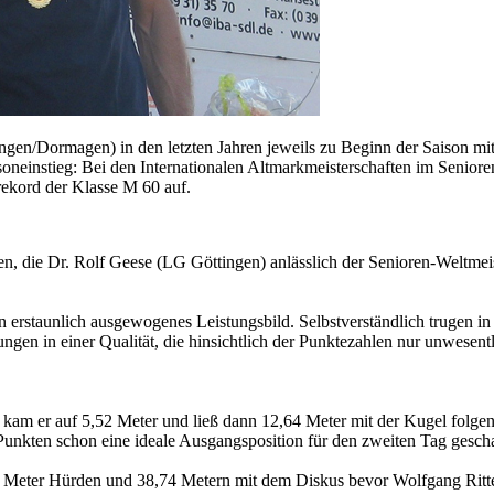
en/Dormagen) in den letzten Jahren jeweils zu Beginn der Saison mi
aisoneinstieg: Bei den Internationalen Altmarkmeisterschaften im Senio
ekord der Klasse M 60 auf.
en, die Dr. Rolf Geese (LG Göttingen) anlässlich der Senioren-Weltmeis
 erstaunlich ausgewogenes Leistungsbild. Selbstverständlich trugen in
gen in einer Qualität, die hinsichtlich der Punktezahlen nur unwesentl
 kam er auf 5,52 Meter und ließ dann 12,64 Meter mit der Kugel folg
Punkten schon eine ideale Ausgangsposition für den zweiten Tag gesch
 Meter Hürden und 38,74 Metern mit dem Diskus bevor Wolfgang Ritte