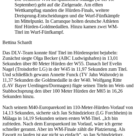
September) geht auf die Zielgerade. Am elften
Wettkampftag standen die Hürden-Finals, weitere
Dreisprung-Entscheidungen und die Wurf-Fünfkämpfe
im Mittelpunkt. In Carranque holten deutsche Athleten
fünf Hürden-Goldmedaillen. Hinzu kamen zwei WM-
Titel im Wurf-Fünfkampf.
Bettina Schardt
Das DLV-Team konnte fünf Titel im Hürdensprint bejubeln:
Zunächst siegte Olga Becker (ABC Ludwigshafen) in 13,01
Sekunden über 80 Meter Hürden der W55. Danach lief Evelin
Nagel (Troisdorfer LG) in der W45 in 11,97 Sekunden zum Titel.
Und schließlich gewann Annette Funck (TV Jahn Walsrode) in
11,37 Sekunden die Goldmedaille in der W40. Wolfgang Ritte
(LAV Bayer Uerdingen/Dormagen) fügte seinen Titeln im Weit- und
Stabhochsprung den über 100 Meter Hürden der M65 in 16,26
Sekunden hinzu.
Nach seinem M40-Europarekord im 110-Meter-Hürden-Vorlauf von
14,13 Sekunden, sicherte sich Jan Schindzielorz (LG Forchheim) in
Málaga in 14,19 Sekunden seinen ersten WM-Titel. „Ich bin
zufrieden. Nach dem Europarekord im Vorlauf, wäre ich gerne
schneller gerannt. Aber im WM-Finale zählt die Platzierung. Als
Favorit zu laufen ist gar nicht so einfach“, so Jan Schindzielorz.