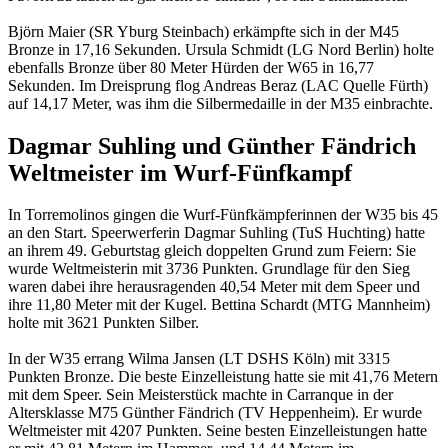
Björn Maier (SR Yburg Steinbach) erkämpfte sich in der M45
Bronze in 17,16 Sekunden. Ursula Schmidt (LG Nord Berlin) holte
ebenfalls Bronze über 80 Meter Hürden der W65 in 16,77
Sekunden. Im Dreisprung flog Andreas Beraz (LAC Quelle Fürth)
auf 14,17 Meter, was ihm die Silbermedaille in der M35 einbrachte.
Dagmar Suhling und Günther Fändrich
Weltmeister im Wurf-Fünfkampf
In Torremolinos gingen die Wurf-Fünfkämpferinnen der W35 bis 45
an den Start. Speerwerferin Dagmar Suhling (TuS Huchting) hatte
an ihrem 49. Geburtstag gleich doppelten Grund zum Feiern: Sie
wurde Weltmeisterin mit 3736 Punkten. Grundlage für den Sieg
waren dabei ihre herausragenden 40,54 Meter mit dem Speer und
ihre 11,80 Meter mit der Kugel. Bettina Schardt (MTG Mannheim)
holte mit 3621 Punkten Silber.
In der W35 errang Wilma Jansen (LT DSHS Köln) mit 3315
Punkten Bronze. Die beste Einzelleistung hatte sie mit 41,76 Metern
mit dem Speer. Sein Meisterstück machte in Carranque in der
Altersklasse M75 Günther Fändrich (TV Heppenheim). Er wurde
Weltmeister mit 4207 Punkten. Seine besten Einzelleistungen hatte