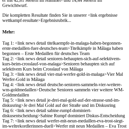
er mit 42,81 Metern im Hammer- und 14,44 Metern im
Gewichtwurf.
Die kompletten Resultate finden Sie in unserer <link ergebnisse
wettkampf-resultate>Ergebnisrubrik...
Mehr:
Tag 1: <link news detail titelkaempfe-in-malaga-haben-begonnen-
erste-medaillen-fuer-deutsches-team>Titelkämpfe in Málaga haben
begonnen – Erste Medaillen für deutsches Team
Tag 2: <link news detail senioren-behaupten-sich-auf-selektivem-
kurs-beim-crosslauf-von-malaga>Senioren behaupten sich auf
selektivem Kurs beim Crosslauf von Málaga
Tag 3: <link news detail vier-mal-werfer-gold-in-malaga>Vier Mal
Werfer-Gold in Málaga
Tag 4: <link news detail deutsche-senioren-sammeln-vier-weitere-
wm-goldmedaillen>Deutsche Senioren sammeln vier weitere WM-
Goldmedaillen
Tag 5: <link news detail je-drei-mal-gold-auf-der-strasse-und-im-
diskusring>Je drei Mal Gold auf der Straße und im Diskusring
Tag 6: <link news detail sabine-rumpf-dominiert-
diskusentscheidung>Sabine Rumpf dominiert Diskus-Entscheidung
Tag 7: <link news detail werfer-mit-neun-medaillen-eva-trost-siegt-
im-weltrekordlerinnen-duell>Werfer mit neun Medaillen – Eva Trost