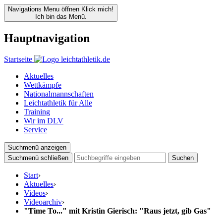
Navigations Menu öffnen
Klick mich!
Ich bin das Menü.
Hauptnavigation
Startseite
Aktuelles
Wettkämpfe
Nationalmannschaften
Leichtathletik für Alle
Training
Wir im DLV
Service
Suchmenü anzeigen
Suchmenü schließen
Suchen
Start
›
Aktuelles
›
Videos
›
Videoarchiv
›
"Time To..." mit Kristin Gierisch: "Raus jetzt, gib Gas"