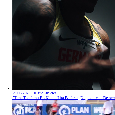
29.06.2021
| #TrueAthletes
"Time To..." mit Bo Kanda Lita Baehre: „Es gibt nichts Besse