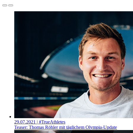
29.07.2021
| #TrueAthletes
Teaser: Thomas Röhler mit täglichem Olympia-Update