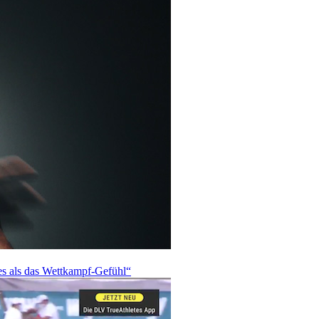
res als das Wettkampf-Gefühl“