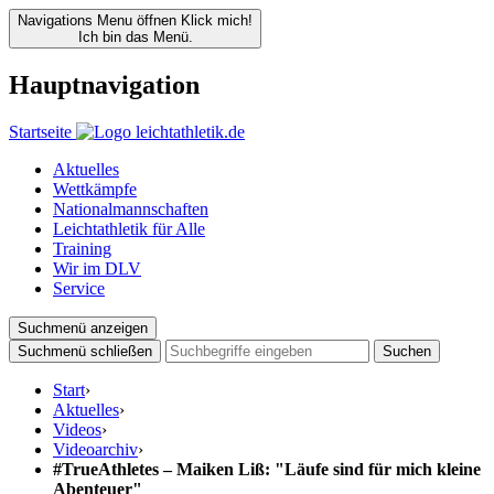
Navigations Menu öffnen
Klick mich!
Ich bin das Menü.
Hauptnavigation
Startseite
Aktuelles
Wettkämpfe
Nationalmannschaften
Leichtathletik für Alle
Training
Wir im DLV
Service
Suchmenü anzeigen
Suchmenü schließen
Suchen
Start
›
Aktuelles
›
Videos
›
Videoarchiv
›
#TrueAthletes – Maiken Liß: "Läufe sind für mich kleine
Abenteuer"