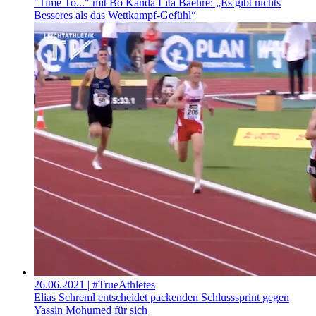
"Time To..." mit Bo Kanda Lita Baehre: „Es gibt nichts
Besseres als das Wettkampf-Gefühl“
26.06.2021
| #TrueAthletes
Elias Schreml entscheidet packenden Schlusssprint gegen
Yassin Mohumed für sich