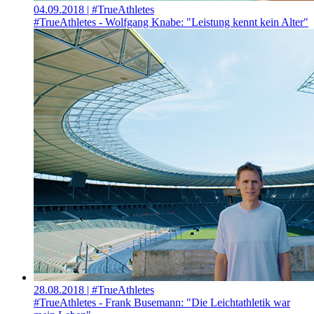
04.09.2018
| #TrueAthletes
#TrueAthletes - Wolfgang Knabe: "Leistung kennt kein Alter"
28.08.2018
| #TrueAthletes
#TrueAthletes - Frank Busemann: "Die Leichtathletik war