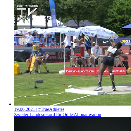
19.06.2021
| #TrueAthletes
Zweiter Landesrekord für Odile Ahouanwanou