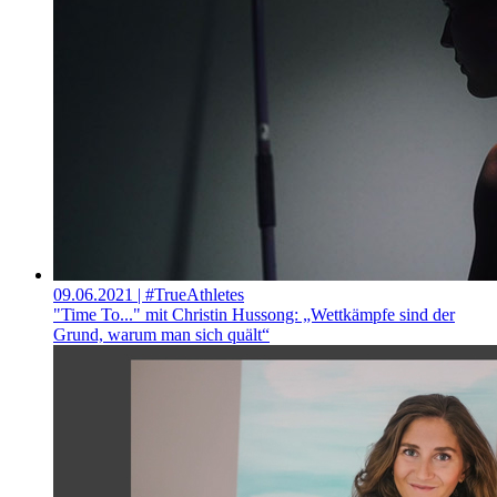
09.06.2021
| #TrueAthletes
"Time To..." mit Christin Hussong: „Wettkämpfe sind der
Grund, warum man sich quält“