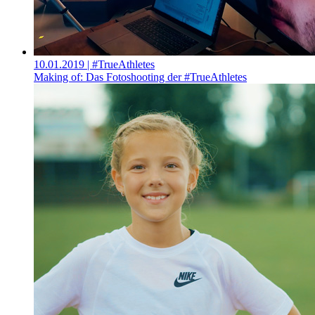
10.01.2019
| #TrueAthletes
Making of: Das Fotoshooting der #TrueAthletes