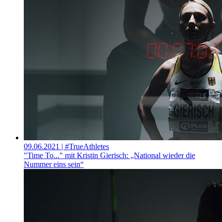
09.06.2021
| #TrueAthletes
"Time To..." mit Kristin Gierisch: „National wieder die
Nummer eins sein“