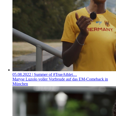
05.08.2022
| Summer of #TrueAthlet…
Maryse Luzolo voller Vorfreude auf das EM-Comeback in
München