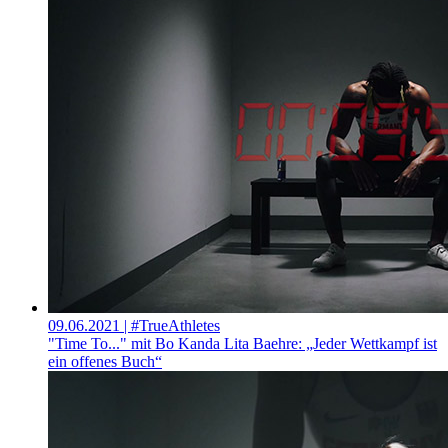
09.06.2021
| #TrueAthletes
"Time To..." mit Bo Kanda Lita Baehre: „Jeder Wettkampf ist
ein offenes Buch“