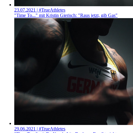
23.07.2021
| #TrueAthletes
"Time To..." mit Kristin Gierisch: "Raus jetzt, gib Gas"
29.06.2021
| #TrueAthletes