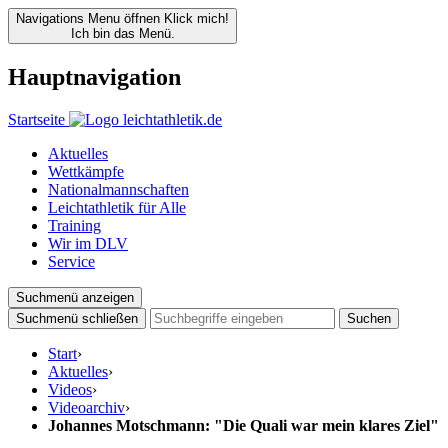
Navigations Menu öffnen
Klick mich!
Ich bin das Menü.
Hauptnavigation
Startseite
Aktuelles
Wettkämpfe
Nationalmannschaften
Leichtathletik für Alle
Training
Wir im DLV
Service
Suchmenü anzeigen
Suchmenü schließen
Suchen
Start
›
Aktuelles
›
Videos
›
Videoarchiv
›
Johannes Motschmann: "Die Quali war mein klares Ziel"