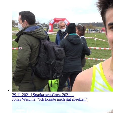
29.11.2021
| Sparkassen-Cross 2021…
Jonas Weschle: "Ich konnte mich gut absetzen"