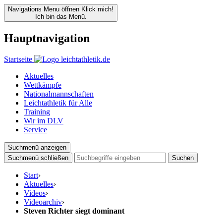
Navigations Menu öffnen
Klick mich!
Ich bin das Menü.
Hauptnavigation
Startseite
Aktuelles
Wettkämpfe
Nationalmannschaften
Leichtathletik für Alle
Training
Wir im DLV
Service
Suchmenü anzeigen
Suchmenü schließen
Suchen
Start
›
Aktuelles
›
Videos
›
Videoarchiv
›
Steven Richter siegt dominant