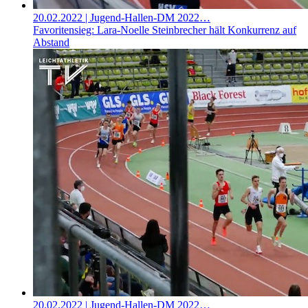
20.02.2022
| Jugend-Hallen-DM 2022…
Favoritensieg: Lara-Noelle Steinbrecher hält Konkurrenz auf
Abstand
20.02.2022
| Jugend-Hallen-DM 2022…