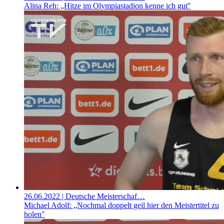
Alina Reh: „Hitze im Olympiastadion kenne ich gut"
26.06.2022
| Deutsche Meisterschaf…
Michael Adolf: „Nochmal doppelt geil hier den Meistertitel zu
holen"