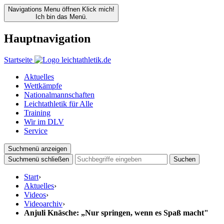
Navigations Menu öffnen
Klick mich!
Ich bin das Menü.
Hauptnavigation
Startseite
Aktuelles
Wettkämpfe
Nationalmannschaften
Leichtathletik für Alle
Training
Wir im DLV
Service
Suchmenü anzeigen
Suchmenü schließen
Suchen
Start
›
Aktuelles
›
Videos
›
Videoarchiv
›
Anjuli Knäsche: „Nur springen, wenn es Spaß macht"