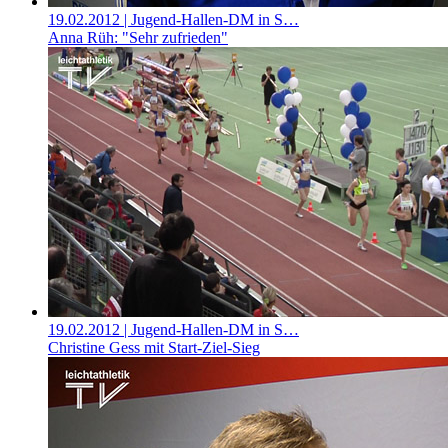
19.02.2012
| Jugend-Hallen-DM in S…
Anna Rüh: "Sehr zufrieden"
19.02.2012
| Jugend-Hallen-DM in S…
Christine Gess mit Start-Ziel-Sieg