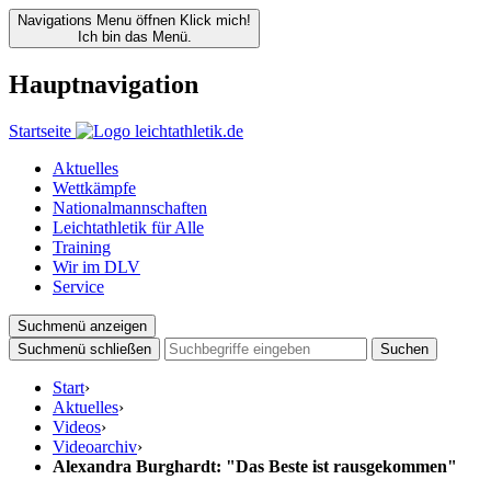
Navigations Menu öffnen
Klick mich!
Ich bin das Menü.
Hauptnavigation
Startseite
Aktuelles
Wettkämpfe
Nationalmannschaften
Leichtathletik für Alle
Training
Wir im DLV
Service
Suchmenü anzeigen
Suchmenü schließen
Suchen
Start
›
Aktuelles
›
Videos
›
Videoarchiv
›
Alexandra Burghardt: "Das Beste ist rausgekommen"