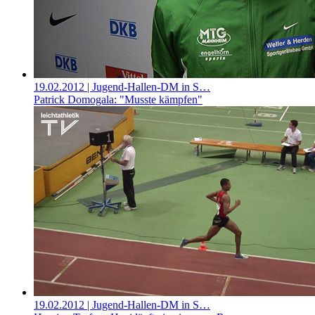
19.02.2012
| Jugend-Hallen-DM in S…
Patrick Domogala: "Musste kämpfen"
19.02.2012
| Jugend-Hallen-DM in S…