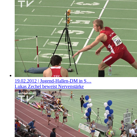
19.02.2012
| Jugend-Hallen-DM in S…
Lukas Zechel beweist Nervenstärke