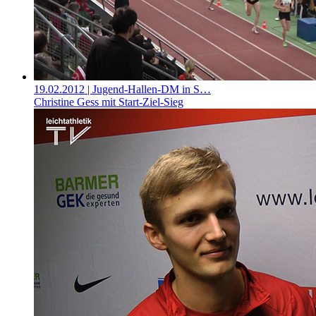
19.02.2012
| Jugend-Hallen-DM in S…
Christine Gess mit Start-Ziel-Sieg