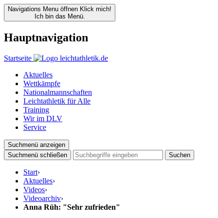
Navigations Menu öffnen
Klick mich!
Ich bin das Menü.
Hauptnavigation
Startseite
Aktuelles
Wettkämpfe
Nationalmannschaften
Leichtathletik für Alle
Training
Wir im DLV
Service
Suchmenü anzeigen
Suchmenü schließen
Suchen
Start
›
Aktuelles
›
Videos
›
Videoarchiv
›
Anna Rüh: "Sehr zufrieden"