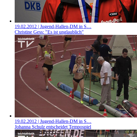
19.02.2012
| Jugend-Hallen-DM in S…
Christine Gess: "Es ist unglaublich"
19.02.2012
| Jugend-Hallen-DM in S…
Johanna Schulz entscheidet Tempospiel