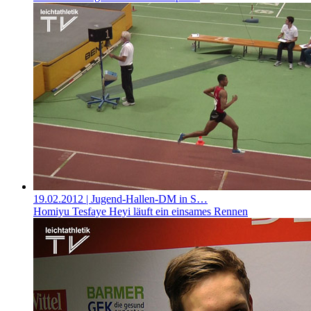
19.02.2012
| Jugend-Hallen-DM in S…
Homiyu Tesfaye Heyi läuft ein einsames Rennen