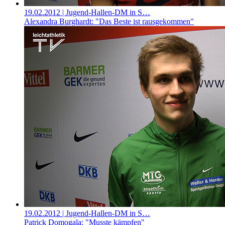
19.02.2012
| Jugend-Hallen-DM in S…
Alexandra Burghardt: "Das Beste ist rausgekommen"
19.02.2012
| Jugend-Hallen-DM in S…
Patrick Domogala: "Musste kämpfen"