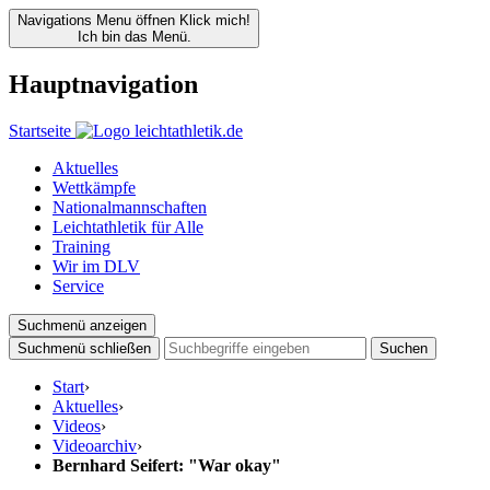
Navigations Menu öffnen
Klick mich!
Ich bin das Menü.
Hauptnavigation
Startseite
Aktuelles
Wettkämpfe
Nationalmannschaften
Leichtathletik für Alle
Training
Wir im DLV
Service
Suchmenü anzeigen
Suchmenü schließen
Suchen
Start
›
Aktuelles
›
Videos
›
Videoarchiv
›
Bernhard Seifert: "War okay"