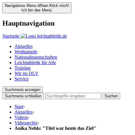
Navigations Menu öffnen
Klick mich!
Ich bin das Menü.
Hauptnavigation
Startseite
Aktuelles
Wettkämpfe
Nationalmannschaften
Leichtathletik für Alle
Training
Wir im DLV
Service
Suchmenü anzeigen
Suchmenü schließen
Suchen
Start
›
Aktuelles
›
Videos
›
Videoarchiv
›
Anika Nehls: "Titel war heute das Ziel"