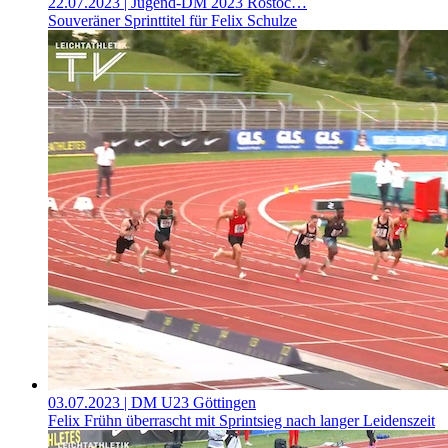
22.07.2023
| Jugend-DM 2023 Rostoc…
Souveräner Sprinttitel für Felix Schulze
03.07.2023
| DM U23 Göttingen
Felix Frühn überrascht mit Sprintsieg nach langer Leidenszeit