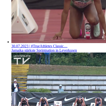
30.07.2023
| #TrueAthletes Classic…
Jamaika stärkste Sprintnation in Leverkusen