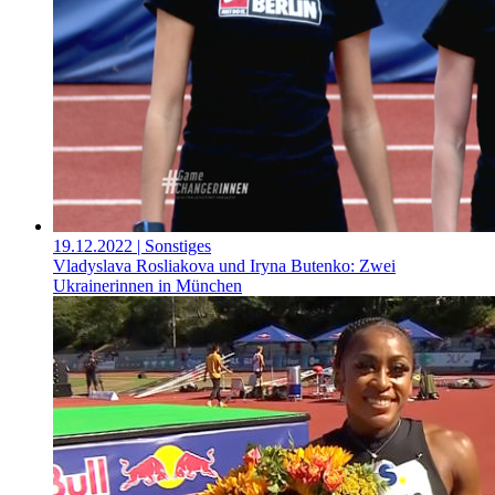
19.12.2022
| Sonstiges
Vladyslava Rosliakova und Iryna Butenko: Zwei
Ukrainerinnen in München