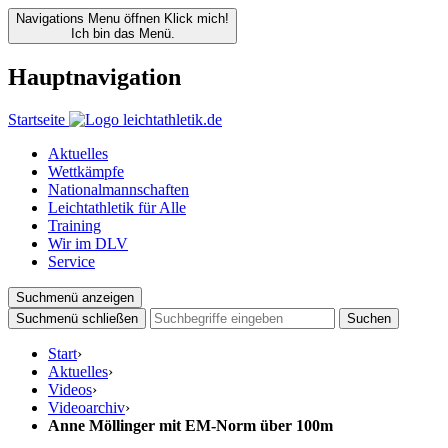
Navigations Menu öffnen
Klick mich!
Ich bin das Menü.
Hauptnavigation
Startseite
Aktuelles
Wettkämpfe
Nationalmannschaften
Leichtathletik für Alle
Training
Wir im DLV
Service
Suchmenü anzeigen
Suchmenü schließen
Suchen
Start
›
Aktuelles
›
Videos
›
Videoarchiv
›
Anne Möllinger mit EM-Norm über 100m