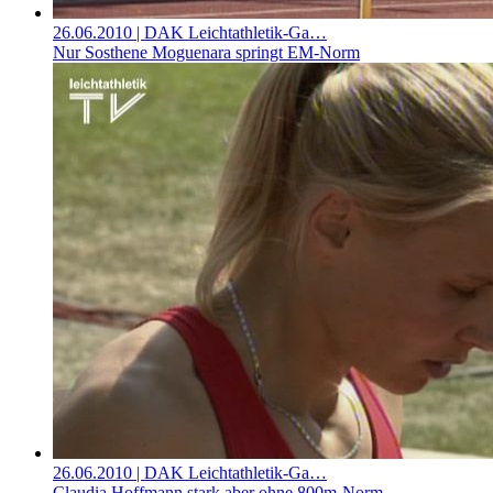
26.06.2010
| DAK Leichtathletik-Ga…
Nur Sosthene Moguenara springt EM-Norm
26.06.2010
| DAK Leichtathletik-Ga…
Claudia Hoffmann stark aber ohne 800m-Norm