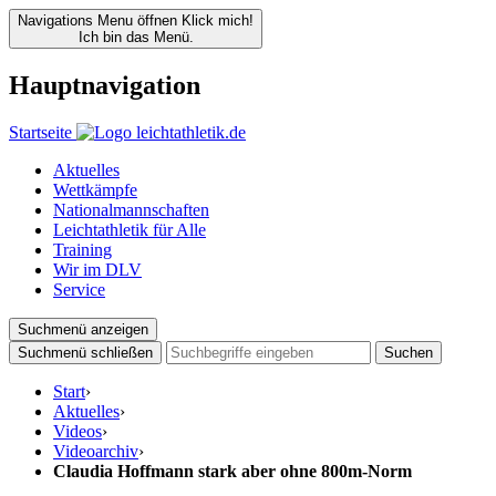
Navigations Menu öffnen
Klick mich!
Ich bin das Menü.
Hauptnavigation
Startseite
Aktuelles
Wettkämpfe
Nationalmannschaften
Leichtathletik für Alle
Training
Wir im DLV
Service
Suchmenü anzeigen
Suchmenü schließen
Suchen
Start
›
Aktuelles
›
Videos
›
Videoarchiv
›
Claudia Hoffmann stark aber ohne 800m-Norm