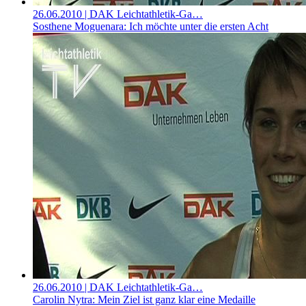
26.06.2010
| DAK Leichtathletik-Ga…
Sosthene Moguenara: Ich möchte unter die ersten Acht
26.06.2010
| DAK Leichtathletik-Ga…
Carolin Nytra: Mein Ziel ist ganz klar eine Medaille