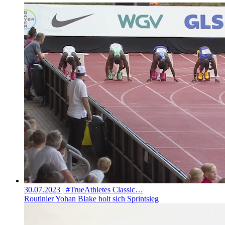
30.07.2023
| #TrueAthletes Classic…
Routinier Yohan Blake holt sich Sprintsieg