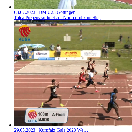
03.07.2023
| DM U23 Göttingen
Talea Prepens sprintet zur Norm und zum Sieg
29.05.2023
| Kurpfalz-Gala 2023 We…