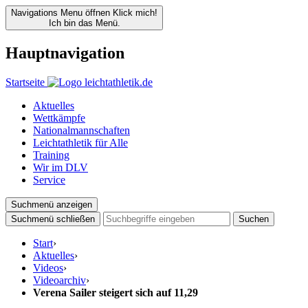
Navigations Menu öffnen
Klick mich!
Ich bin das Menü.
Hauptnavigation
Startseite
Aktuelles
Wettkämpfe
Nationalmannschaften
Leichtathletik für Alle
Training
Wir im DLV
Service
Suchmenü anzeigen
Suchmenü schließen
Suchen
Start
›
Aktuelles
›
Videos
›
Videoarchiv
›
Verena Sailer steigert sich auf 11,29