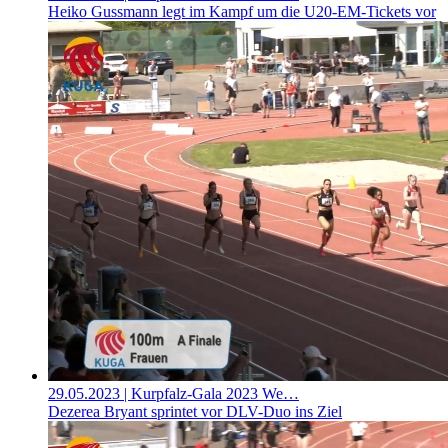
Heiko Gussmann legt im Kampf um die U20-EM-Tickets vor
29.05.2023
| Kurpfalz-Gala 2023 We…
Dezerea Bryant sprintet vor DLV-Duo ins Ziel