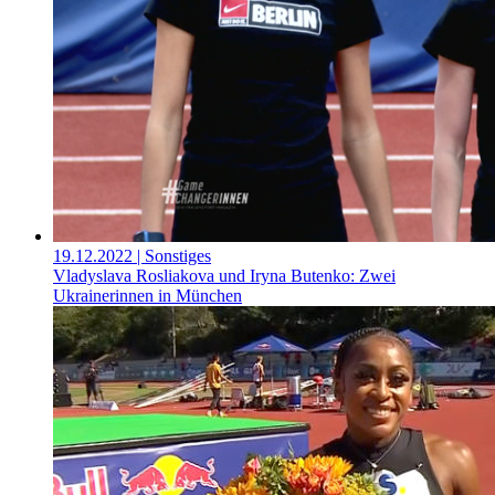
19.12.2022
| Sonstiges
Vladyslava Rosliakova und Iryna Butenko: Zwei
Ukrainerinnen in München