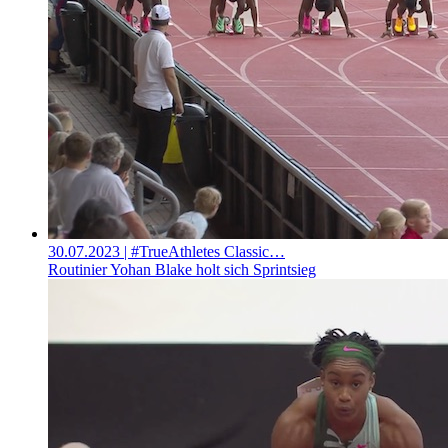
30.07.2023
| #TrueAthletes Classic…
Routinier Yohan Blake holt sich Sprintsieg