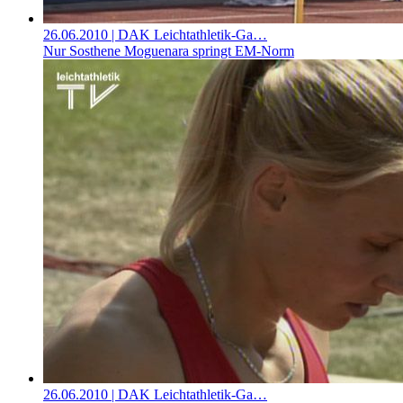
26.06.2010
| DAK Leichtathletik-Ga…
Nur Sosthene Moguenara springt EM-Norm
26.06.2010
| DAK Leichtathletik-Ga…