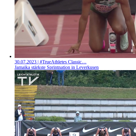
30.07.2023
| #TrueAthletes Classic…
Jamaika stärkste Sprintnation in Leverkusen