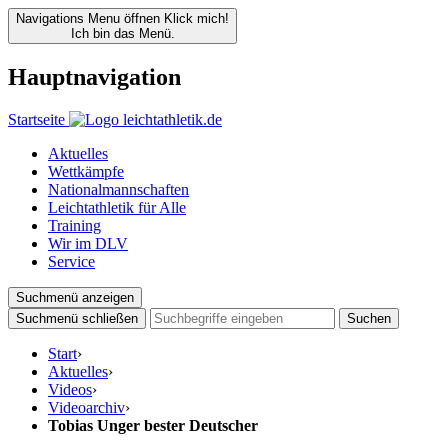
Navigations Menu öffnen
Klick mich!
Ich bin das Menü.
Hauptnavigation
Startseite
Aktuelles
Wettkämpfe
Nationalmannschaften
Leichtathletik für Alle
Training
Wir im DLV
Service
Suchmenü anzeigen
Suchmenü schließen
Suchen
Start
›
Aktuelles
›
Videos
›
Videoarchiv
›
Tobias Unger bester Deutscher