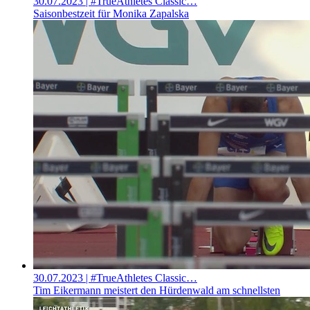
30.07.2023
| #TrueAthletes Classic…
Saisonbestzeit für Monika Zapalska
30.07.2023
| #TrueAthletes Classic…
Tim Eikermann meistert den Hürdenwald am schnellsten