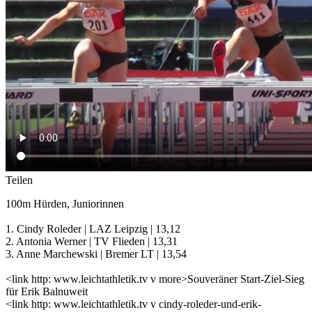
Teilen
100m Hürden, Juniorinnen
1. Cindy Roleder | LAZ Leipzig | 13,12
2. Antonia Werner | TV Flieden | 13,31
3. Anne Marchewski | Bremer LT | 13,54
<link http: www.leichtathletik.tv v more>Souveräner Start-Ziel-Sieg
für Erik Balnuweit
<link http: www.leichtathletik.tv v cindy-roleder-und-erik-