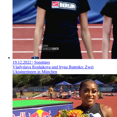
19.12.2022
| Sonstiges
Vladyslava Rosliakova und Iryna Butenko: Zwei
Ukrainerinnen in München