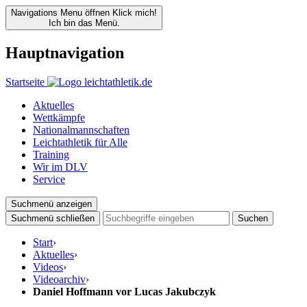
Navigations Menu öffnen
Klick mich!
Ich bin das Menü.
Hauptnavigation
Startseite
Aktuelles
Wettkämpfe
Nationalmannschaften
Leichtathletik für Alle
Training
Wir im DLV
Service
Suchmenü anzeigen
Suchmenü schließen
Suchen
Start
›
Aktuelles
›
Videos
›
Videoarchiv
›
Daniel Hoffmann vor Lucas Jakubczyk