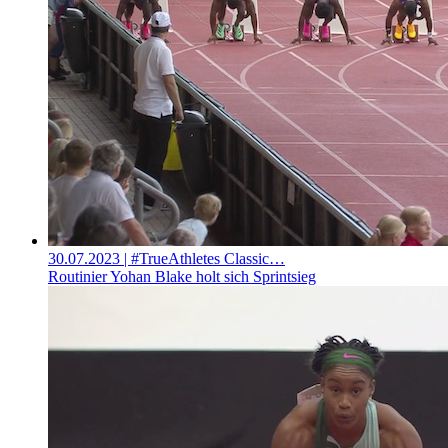
30.07.2023
| #TrueAthletes Classic…
Routinier Yohan Blake holt sich Sprintsieg