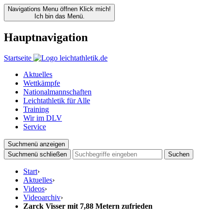
Navigations Menu öffnen
Klick mich!
Ich bin das Menü.
Hauptnavigation
Startseite
Aktuelles
Wettkämpfe
Nationalmannschaften
Leichtathletik für Alle
Training
Wir im DLV
Service
Suchmenü anzeigen
Suchmenü schließen
Suchen
Start
›
Aktuelles
›
Videos
›
Videoarchiv
›
Zarck Visser mit 7,88 Metern zufrieden