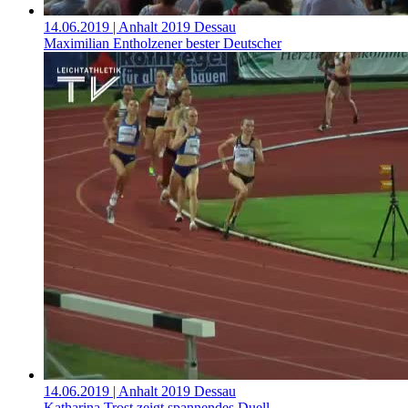
14.06.2019
| Anhalt 2019 Dessau
Maximilian Entholzener bester Deutscher
14.06.2019
| Anhalt 2019 Dessau
Katharina Trost zeigt spannendes Duell