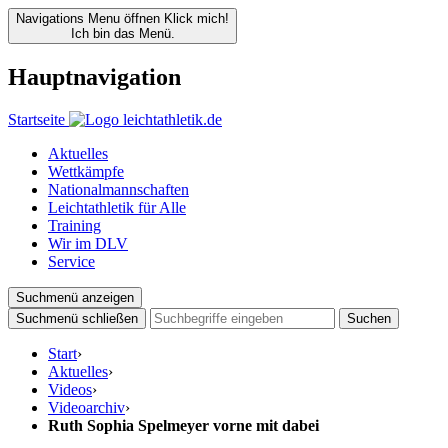
Navigations Menu öffnen
Klick mich!
Ich bin das Menü.
Hauptnavigation
Startseite
Aktuelles
Wettkämpfe
Nationalmannschaften
Leichtathletik für Alle
Training
Wir im DLV
Service
Suchmenü anzeigen
Suchmenü schließen
Suchen
Start
›
Aktuelles
›
Videos
›
Videoarchiv
›
Ruth Sophia Spelmeyer vorne mit dabei