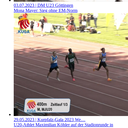
03.07.2023
| DM U23 Göttingen
Mona Mayer: Sieg ohne EM-Norm
29.05.2023
| Kurpfalz-Gala 2023 We…
U20-Athlet Maximilian Köhler auf der Stadionrunde in