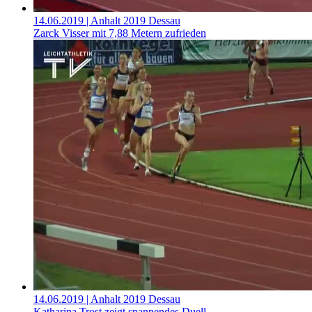
14.06.2019
| Anhalt 2019 Dessau
Zarck Visser mit 7,88 Metern zufrieden
14.06.2019
| Anhalt 2019 Dessau
Katharina Trost zeigt spannendes Duell