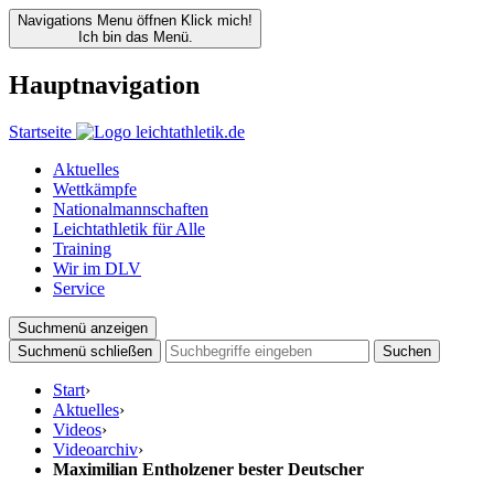
Navigations Menu öffnen
Klick mich!
Ich bin das Menü.
Hauptnavigation
Startseite
Aktuelles
Wettkämpfe
Nationalmannschaften
Leichtathletik für Alle
Training
Wir im DLV
Service
Suchmenü anzeigen
Suchmenü schließen
Suchen
Start
›
Aktuelles
›
Videos
›
Videoarchiv
›
Maximilian Entholzener bester Deutscher