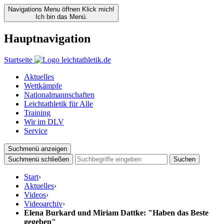
Navigations Menu öffnen
Klick mich!
Ich bin das Menü.
Hauptnavigation
Startseite
Aktuelles
Wettkämpfe
Nationalmannschaften
Leichtathletik für Alle
Training
Wir im DLV
Service
Suchmenü anzeigen
Suchmenü schließen
Suchen
Start
›
Aktuelles
›
Videos
›
Videoarchiv
›
Elena Burkard und Miriam Dattke: "Haben das Beste
gegeben"