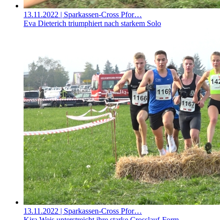
13.11.2022
| Sparkassen-Cross Pfor…
Eva Dieterich triumphiert nach starkem Solo
13.11.2022
| Sparkassen-Cross Pfor…
Kira Weis unterstreicht ihre starke Crosslauf-Form