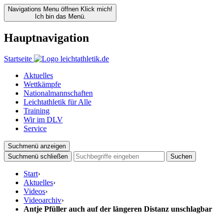
Navigations Menu öffnen
Klick mich!
Ich bin das Menü.
Hauptnavigation
Startseite
Aktuelles
Wettkämpfe
Nationalmannschaften
Leichtathletik für Alle
Training
Wir im DLV
Service
Suchmenü anzeigen
Suchmenü schließen
Suchen
Start
›
Aktuelles
›
Videos
›
Videoarchiv
›
Antje Pfüller auch auf der längeren Distanz unschlagbar