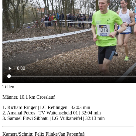
Teilen
Männer, 10,1 km Crosslauf
1. Richard Ringer | LC Rehlingen | 32:03 min
2. Amanal Petros | TV Wattenscheid 01 | 32:04 min
3. Samuel Fitwi Sibhatu | LG Vulkaneifel | 32:13 min
Kamera/Schnitt: Felix Plinke/Jan Papenfuß