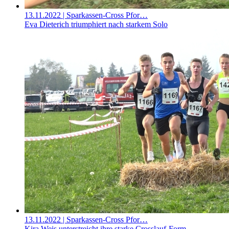
13.11.2022
| Sparkassen-Cross Pfor…
Eva Dieterich triumphiert nach starkem Solo
13.11.2022
| Sparkassen-Cross Pfor…
Kira Weis unterstreicht ihre starke Crosslauf-Form