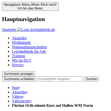
Navigations Menu öffnen
Klick mich!
Ich bin das Menü.
Hauptnavigation
Startseite
Aktuelles
Wettkämpfe
Nationalmannschaften
Leichtathletik für Alle
Training
Wir im DLV
Service
Suchmenü anzeigen
Suchmenü schließen
Suchen
Start
›
Aktuelles
›
Videos
›
Videoarchiv
›
Florian Orth nimmt Kurs auf Hallen-WM Norm