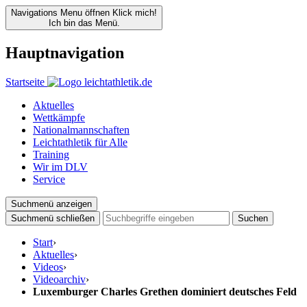
Navigations Menu öffnen
Klick mich!
Ich bin das Menü.
Hauptnavigation
Startseite
Aktuelles
Wettkämpfe
Nationalmannschaften
Leichtathletik für Alle
Training
Wir im DLV
Service
Suchmenü anzeigen
Suchmenü schließen
Suchen
Start
›
Aktuelles
›
Videos
›
Videoarchiv
›
Luxemburger Charles Grethen dominiert deutsches Feld