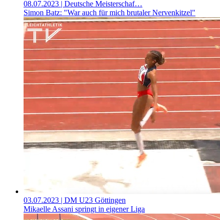
08.07.2023
| Deutsche Meisterschaf…
Simon Batz: "War auch für mich brutaler Nervenkitzel"
03.07.2023
| DM U23 Göttingen
Mikaelle Assani springt in eigener Liga