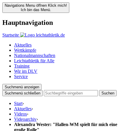
Navigations Menu öffnen
Klick mich!
Ich bin das Menü.
Hauptnavigation
Startseite
Aktuelles
Wettkämpfe
Nationalmannschaften
Leichtathletik für Alle
Training
Wir im DLV
Service
Suchmenü anzeigen
Suchmenü schließen
Suchen
Start
›
Aktuelles
›
Videos
›
Videoarchiv
›
Alexandra Wester: "Hallen-WM spielt für mich eine
große Rolle"