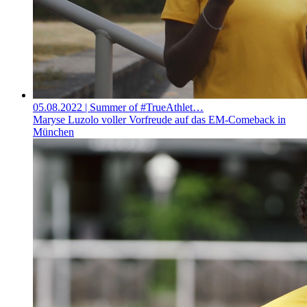
05.08.2022
| Summer of #TrueAthlet…
Maryse Luzolo voller Vorfreude auf das EM-Comeback in
München