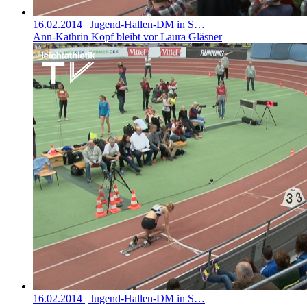
16.02.2014
| Jugend-Hallen-DM in S…
Ann-Kathrin Kopf bleibt vor Laura Gläsner
16.02.2014
| Jugend-Hallen-DM in S…