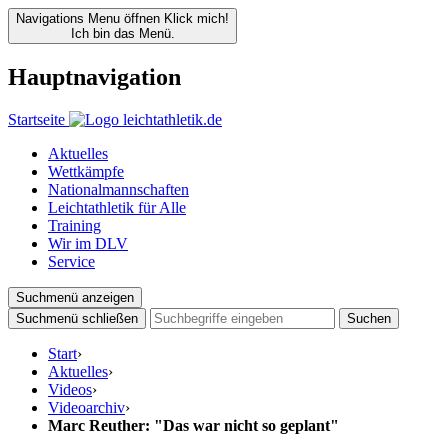
Navigations Menu öffnen
Klick mich!
Ich bin das Menü.
Hauptnavigation
Startseite
Aktuelles
Wettkämpfe
Nationalmannschaften
Leichtathletik für Alle
Training
Wir im DLV
Service
Suchmenü anzeigen
Suchmenü schließen
Suchen
Start
›
Aktuelles
›
Videos
›
Videoarchiv
›
Marc Reuther: "Das war nicht so geplant"