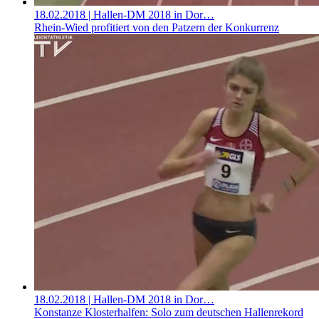
18.02.2018
| Hallen-DM 2018 in Dor…
Rhein-Wied profitiert von den Patzern der Konkurrenz
18.02.2018
| Hallen-DM 2018 in Dor…
Konstanze Klosterhalfen: Solo zum deutschen Hallenrekord