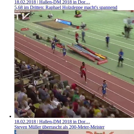
18.02.2018
| Hallen-DM 2018 in Dor…
5,68 im Dritten: Raphael Holzdeppe macht's spannend
18.02.2018
| Hallen-DM 2018 in Dor…
Steven Müller überrascht als 200-Meter-Meister