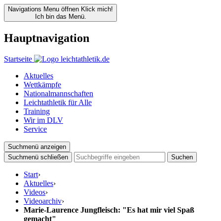
Navigations Menu öffnen
Klick mich!
Ich bin das Menü.
Hauptnavigation
Startseite
Aktuelles
Wettkämpfe
Nationalmannschaften
Leichtathletik für Alle
Training
Wir im DLV
Service
Suchmenü anzeigen
Suchmenü schließen
Suchen
Start
›
Aktuelles
›
Videos
›
Videoarchiv
›
Marie-Laurence Jungfleisch: "Es hat mir viel Spaß
gemacht"