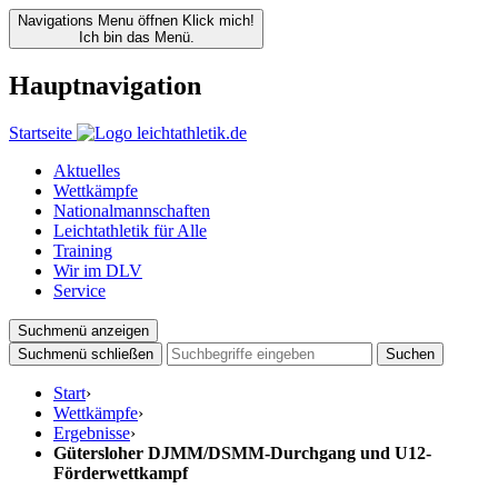
Navigations Menu öffnen
Klick mich!
Ich bin das Menü.
Hauptnavigation
Startseite
Aktuelles
Wettkämpfe
Nationalmannschaften
Leichtathletik für Alle
Training
Wir im DLV
Service
Suchmenü anzeigen
Suchmenü schließen
Suchen
Start
›
Wettkämpfe
›
Ergebnisse
›
Gütersloher DJMM/DSMM-Durchgang und U12-
Förderwettkampf