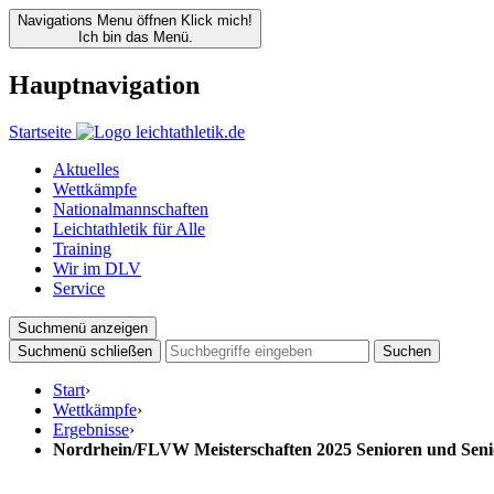
Navigations Menu öffnen
Klick mich!
Ich bin das Menü.
Hauptnavigation
Startseite
Aktuelles
Wettkämpfe
Nationalmannschaften
Leichtathletik für Alle
Training
Wir im DLV
Service
Suchmenü anzeigen
Suchmenü schließen
Suchen
Start
›
Wettkämpfe
›
Ergebnisse
›
Nordrhein/FLVW Meisterschaften 2025 Senioren und Seni