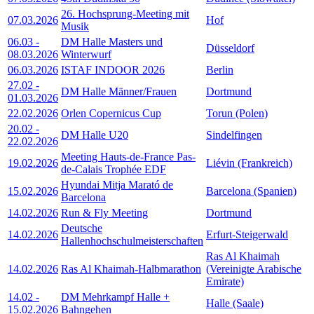
26. Hochsprung-Meeting mit
07.03.2026
Hof
Musik
06.03
-
DM Halle Masters und
Düsseldorf
08.03.2026
Winterwurf
06.03.2026
ISTAF INDOOR 2026
Berlin
27.02
-
DM Halle Männer/Frauen
Dortmund
01.03.2026
22.02.2026
Orlen Copernicus Cup
Torun (Polen)
20.02
-
DM Halle U20
Sindelfingen
22.02.2026
Meeting Hauts-de-France Pas-
19.02.2026
Liévin (Frankreich)
de-Calais Trophée EDF
Hyundai Mitja Marató de
15.02.2026
Barcelona (Spanien)
Barcelona
14.02.2026
Run & Fly Meeting
Dortmund
Deutsche
14.02.2026
Erfurt-Steigerwald
Hallenhochschulmeisterschaften
Ras Al Khaimah
14.02.2026
Ras Al Khaimah-Halbmarathon
(Vereinigte Arabische
Emirate)
14.02
-
DM Mehrkampf Halle +
Halle (Saale)
15.02.2026
Bahngehen