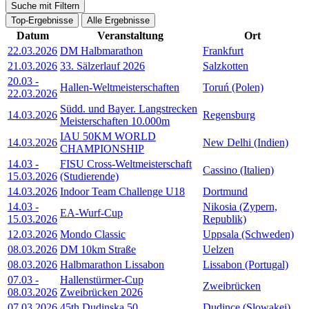
Suche mit Filtern
Top-Ergebnisse
Alle Ergebnisse
Datum
Veranstaltung
Ort
22.03.2026
DM Halbmarathon
Frankfurt
21.03.2026
33. Sälzerlauf 2026
Salzkotten
20.03
-
Hallen-Weltmeisterschaften
Toruń (Polen)
22.03.2026
Südd. und Bayer. Langstrecken
14.03.2026
Regensburg
Meisterschaften 10.000m
IAU 50KM WORLD
14.03.2026
New Delhi (Indien)
CHAMPIONSHIP
14.03
-
FISU Cross-Weltmeisterschaft
Cassino (Italien)
15.03.2026
(Studierende)
14.03.2026
Indoor Team Challenge U18
Dortmund
14.03
-
Nikosia (Zypern,
EA-Wurf-Cup
15.03.2026
Republik)
12.03.2026
Mondo Classic
Uppsala (Schweden)
08.03.2026
DM 10km Straße
Uelzen
08.03.2026
Halbmarathon Lissabon
Lissabon (Portugal)
07.03
-
Hallenstürmer-Cup
Zweibrücken
08.03.2026
Zweibrücken 2026
07.03.2026
45th Dudinska 50
Dudince (Slowakei)