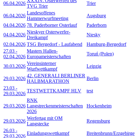
XXXIV. Osterwerfen des
06.04.2026
Trier
TVG Trier
Landesoffenes
06.04.2026
Augsburg
Hammerwurfmeeting
04.04.2026
78. Paderborner Osterlauf
Paderborn
Nieskyer Osterwerfer-
04.04.2026
Niesky
Dreikampf
02.04.2026
TSG Bergedorf - Laufabend
Hamburg-Bergedorf
27.03
-
Masters Hallen-
Toruń (Polen)
02.04.2026
Europameisterschaften
Vereinsinterner
30.03.2026
Leipzig
Wurfwettkampf
42. GENERALI BERLINER
29.03.2026
Berlin
HALBMARATHON
23.03
-
TESTWETTKAMPF HLV
test
29.03.2026
RNK
29.03.2026
Langstreckenmeisterschaften
Hockenheim
2026
Werfertag mit OM
29.03.2026
Regensburg
Langstecke
26.03
-
Einladungswettkampf
Breitenbrunn/Erzgebirge
29.03.2026