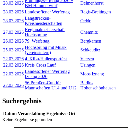
Frühlingswerfertag 2026 +
28.03.2026
Delmenhorst
BM Hammerwurf
28.03.2026
Landesoffener Werfertag
Regis-Breitingen
Langstrecken-
28.03.2026
Oelde
Kreismeisterschaften
Regionalmeisterschaft
27.03.2026
Chemnitz
Hochsprung
26.03.2026
79. Werfertag
Bergkamen
Hochsprung mit Musik
25.03.2026
Schkeuditz
(vereinsintern)
22.03.2026
4. KiLa-Hallensportfest
Viersen
22.03.2026
Kreis Cross Lauf
Usingen
Landesoffener Werfertag
22.03.2026
Moos Iznang
Iznang 2026
56.Preußen-Cup für
Berlin-
22.03.2026
Mannschaften U14 und U12
Hohenschönhausen
Suchergebnis
Datum
Veranstaltung
Ergebnisse
Ort
Keine Ergebnisse gefunden