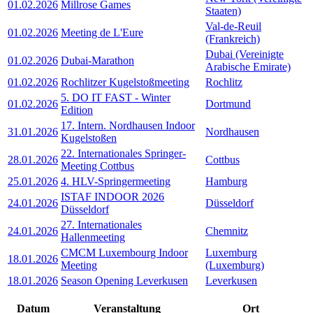
01.02.2026
Millrose Games
Staaten)
Val-de-Reuil
01.02.2026
Meeting de L'Eure
(Frankreich)
Dubai (Vereinigte
01.02.2026
Dubai-Marathon
Arabische Emirate)
01.02.2026
Rochlitzer Kugelstoßmeeting
Rochlitz
5. DO IT FAST - Winter
01.02.2026
Dortmund
Edition
17. Intern. Nordhausen Indoor
31.01.2026
Nordhausen
Kugelstoßen
22. Internationales Springer-
28.01.2026
Cottbus
Meeting Cottbus
25.01.2026
4. HLV-Springermeeting
Hamburg
ISTAF INDOOR 2026
24.01.2026
Düsseldorf
Düsseldorf
27. Internationales
24.01.2026
Chemnitz
Hallenmeeting
CMCM Luxembourg Indoor
Luxemburg
18.01.2026
Meeting
(Luxemburg)
18.01.2026
Season Opening Leverkusen
Leverkusen
Datum
Veranstaltung
Ort