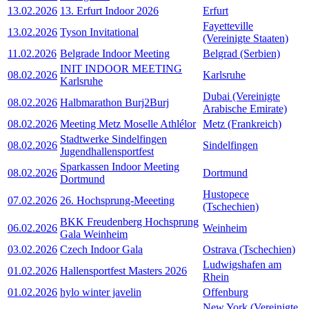
13.02.2026
13. Erfurt Indoor 2026
Erfurt
Fayetteville
13.02.2026
Tyson Invitational
(Vereinigte Staaten)
11.02.2026
Belgrade Indoor Meeting
Belgrad (Serbien)
INIT INDOOR MEETING
08.02.2026
Karlsruhe
Karlsruhe
Dubai (Vereinigte
08.02.2026
Halbmarathon Burj2Burj
Arabische Emirate)
08.02.2026
Meeting Metz Moselle Athlélor
Metz (Frankreich)
Stadtwerke Sindelfingen
08.02.2026
Sindelfingen
Jugendhallensportfest
Sparkassen Indoor Meeting
08.02.2026
Dortmund
Dortmund
Hustopece
07.02.2026
26. Hochsprung-Meeeting
(Tschechien)
BKK Freudenberg Hochsprung
06.02.2026
Weinheim
Gala Weinheim
03.02.2026
Czech Indoor Gala
Ostrava (Tschechien)
Ludwigshafen am
01.02.2026
Hallensportfest Masters 2026
Rhein
01.02.2026
hylo winter javelin
Offenburg
New York (Vereinigte