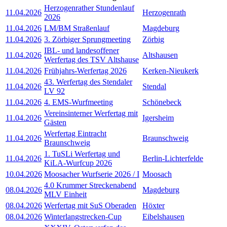
Herzogenrather Stundenlauf
11.04.2026
Herzogenrath
2026
11.04.2026
LM/BM Straßenlauf
Magdeburg
11.04.2026
3. Zörbiger Sprungmeeting
Zörbig
IBL- und landesoffener
11.04.2026
Altshausen
Werfertag des TSV Altshause
11.04.2026
Frühjahrs-Werfertag 2026
Kerken-Nieukerk
43. Werfertag des Stendaler
11.04.2026
Stendal
LV 92
11.04.2026
4. EMS-Wurfmeeting
Schönebeck
Vereinsinterner Werfertag mit
11.04.2026
Igersheim
Gästen
Werfertag Eintracht
11.04.2026
Braunschweig
Braunschweig
1. TuSLi Werfertag und
11.04.2026
Berlin-Lichterfelde
KiLA-Wurfcup 2026
10.04.2026
Moosacher Wurfserie 2026 / I
Moosach
4.0 Krummer Streckenabend
08.04.2026
Magdeburg
MLV Einheit
08.04.2026
Werfertag mit SuS Oberaden
Höxter
08.04.2026
Winterlangstrecken-Cup
Eibelshausen