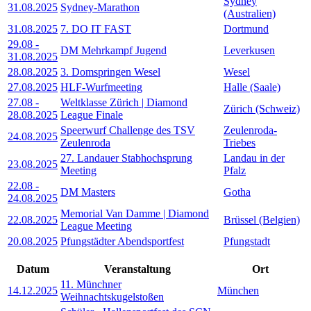
Sydney
31.08.2025
Sydney-Marathon
(Australien)
31.08.2025
7. DO IT FAST
Dortmund
29.08
-
DM Mehrkampf Jugend
Leverkusen
31.08.2025
28.08.2025
3. Domspringen Wesel
Wesel
27.08.2025
HLF-Wurfmeeting
Halle (Saale)
27.08
-
Weltklasse Zürich | Diamond
Zürich (Schweiz)
28.08.2025
League Finale
Speerwurf Challenge des TSV
Zeulenroda-
24.08.2025
Zeulenroda
Triebes
27. Landauer Stabhochsprung
Landau in der
23.08.2025
Meeting
Pfalz
22.08
-
DM Masters
Gotha
24.08.2025
Memorial Van Damme | Diamond
22.08.2025
Brüssel (Belgien)
League Meeting
20.08.2025
Pfungstädter Abendsportfest
Pfungstadt
Datum
Veranstaltung
Ort
11. Münchner
14.12.2025
München
Weihnachtskugelstoßen