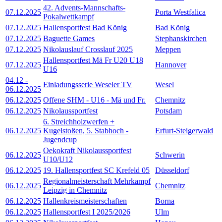
42. Advents-Mannschafts-
07.12.2025
Porta Westfalica
Pokalwettkampf
07.12.2025
Hallensportfest Bad König
Bad König
07.12.2025
Baguette Games
Stephanskirchen
07.12.2025
Nikolauslauf Crosslauf 2025
Meppen
Hallensportfest Mä Fr U20 U18
07.12.2025
Hannover
U16
04.12
-
Einladungsserie Weseler TV
Wesel
06.12.2025
06.12.2025
Offene SHM - U16 - Mä und Fr.
Chemnitz
06.12.2025
Nikolaussportfest
Potsdam
6. Streichholzwerfen +
06.12.2025
Kugelstoßen, 5. Stabhoch -
Erfurt-Steigerwald
Jugendcup
Oekokraft Nikolaussportfest
06.12.2025
Schwerin
U10/U12
06.12.2025
19. Hallensportfest SC Krefeld 05
Düsseldorf
Regionalmeisterschaft Mehrkampf
06.12.2025
Chemnitz
Leipzig in Chemnitz
06.12.2025
Hallenkreismeisterschaften
Borna
06.12.2025
Hallensportfest I 2025/2026
Ulm