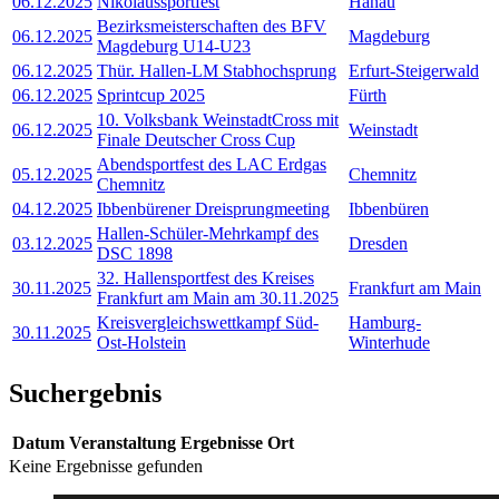
06.12.2025
Nikolaussportfest
Hanau
Bezirksmeisterschaften des BFV
06.12.2025
Magdeburg
Magdeburg U14-U23
06.12.2025
Thür. Hallen-LM Stabhochsprung
Erfurt-Steigerwald
06.12.2025
Sprintcup 2025
Fürth
10. Volksbank WeinstadtCross mit
06.12.2025
Weinstadt
Finale Deutscher Cross Cup
Abendsportfest des LAC Erdgas
05.12.2025
Chemnitz
Chemnitz
04.12.2025
Ibbenbürener Dreisprungmeeting
Ibbenbüren
Hallen-Schüler-Mehrkampf des
03.12.2025
Dresden
DSC 1898
32. Hallensportfest des Kreises
30.11.2025
Frankfurt am Main
Frankfurt am Main am 30.11.2025
Kreisvergleichswettkampf Süd-
Hamburg-
30.11.2025
Ost-Holstein
Winterhude
Suchergebnis
Datum
Veranstaltung
Ergebnisse
Ort
Keine Ergebnisse gefunden