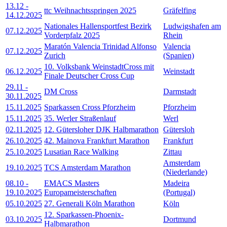
13.12
-
ttc Weihnachtsspringen 2025
Gräfelfing
14.12.2025
Nationales Hallensportfest Bezirk
Ludwigshafen am
07.12.2025
Vorderpfalz 2025
Rhein
Maratón Valencia Trinidad Alfonso
Valencia
07.12.2025
Zurich
(Spanien)
10. Volksbank WeinstadtCross mit
06.12.2025
Weinstadt
Finale Deutscher Cross Cup
29.11
-
DM Cross
Darmstadt
30.11.2025
15.11.2025
Sparkassen Cross Pforzheim
Pforzheim
15.11.2025
35. Werler Straßenlauf
Werl
02.11.2025
12. Gütersloher DJK Halbmarathon
Gütersloh
26.10.2025
42. Mainova Frankfurt Marathon
Frankfurt
25.10.2025
Lusatian Race Walking
Zittau
Amsterdam
19.10.2025
TCS Amsterdam Marathon
(Niederlande)
08.10
-
EMACS Masters
Madeira
19.10.2025
Europameisterschaften
(Portugal)
05.10.2025
27. Generali Köln Marathon
Köln
12. Sparkassen-Phoenix-
03.10.2025
Dortmund
Halbmarathon