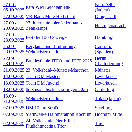
27.09
-
Neu-Delhi
Para-WM Leichtathletik
05.10.2025
(Indien)
27.09.2025
VR-Bank Mitte Herbstlauf
Dingelstädt
27.09
-
27. Internationaler Jedermann-
Herzogenaurach
28.09.2025
Zehnkampf
27.09
-
Fest der 1000 Zwerge
Hamburg
28.09.2025
25.09
-
Berglauf- und Trailrunning
Canfranc
28.09.2025
Weltmeisterschaft
(Spanien)
22.09
-
Berlin-
Bundesfinale JTFO und JTFP 2025
23.09.2025
Charlottenburg
21.09.2025
23. Volksbank-Münster-Marathon
Münster
14.09.2025
Team DM Masters
Leverkusen
13.09.2025
Team DM Jugend
Leverkusen
13.09.2025
ttc Saisonabschlussspringen 2025
Gräfelfing
13.09
-
Weltmeisterschaften
Tokio (Japan)
21.09.2025
07.09.2025
DM 10 km Straße
Siegburg
07.09.2025
Stadtwerke Halbmarathon Bochum
Bochum-Mitte
24. Volksbank Trier Eifel -
02.09.2025
Trier
Flutlichtmeeting Trier