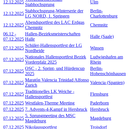
12.12.2025
Ulm
Stabhochsprung
Stabhochsprung-Winterserie der
Berlin-
12.12.2025
LG NORD, 1. Springen
Charlottenburg
Abendsportfest des LAC Erdgas
12.12.2025
Chemnitz
Chemnitz
06.12
-
Hallen-Bezirksmeisterschaften
Halle (Saale)
07.12.2025
Halle
Schüler-Hallensportfest der LG
07.12.2025
Winsen
Nordheide
Nationales Hallensportfest Bezirk
Ludwigshafen am
07.12.2025
Vorderpfalz 2025
Rhein
OSC - 2. Sprint- und Hürdencup
Berlin-
07.12.2025
2025
Hohenschönhausen
Maratón Valencia Trinidad Alfonso
07.12.2025
Valencia (Spanien)
Zurich
Traditionelles LK Weiche -
07.12.2025
Flensburg
Hallensportfest
07.12.2025
Westfalen-Therme Meeting
Paderborn
07.12.2025
7. Advents-4-Kampf in Hersbruck
Hersbruck
5. Sprungmeeting des MSC
07.12.2025
Magdeburg
Magdeburg
07.12.2025
Nikolaussportfest
Troisdorf