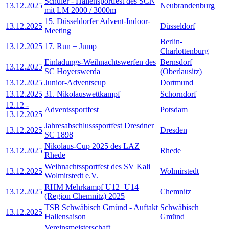
Schüler - Hallensportfest des SCN
13.12.2025
Neubrandenburg
mit LM 2000 / 3000m
15. Düsseldorfer Advent-Indoor-
13.12.2025
Düsseldorf
Meeting
Berlin-
13.12.2025
17. Run + Jump
Charlottenburg
Einladungs-Weihnachtswerfen des
Bernsdorf
13.12.2025
SC Hoyerswerda
(Oberlausitz)
13.12.2025
Junior-Adventscup
Dortmund
13.12.2025
31. Nikolauswettkampf
Schorndorf
12.12
-
Adventssportfest
Potsdam
13.12.2025
Jahresabschlusssportfest Dresdner
13.12.2025
Dresden
SC 1898
Nikolaus-Cup 2025 des LAZ
13.12.2025
Rhede
Rhede
Weihnachtssportfest des SV Kali
13.12.2025
Wolmirstedt
Wolmirstedt e.V.
RHM Mehrkampf U12+U14
13.12.2025
Chemnitz
(Region Chemnitz) 2025
TSB Schwäbisch Gmünd - Auftakt
Schwäbisch
13.12.2025
Hallensaison
Gmünd
Vereinsmeisterschaft