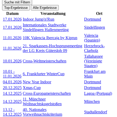
Suche mit Filtern
Top-Ergebnisse
Alle Ergebnisse
Datum
Veranstaltung
Ort
17.01.2026
Indoor Jump'n'Run
Dortmund
Internationales Stadtwerke
17.01.2026
Sindelfingen
Sindelfingen Hallenmeeting
Valencia
11.01.2026
10K Valencia Ibercaja by Kiprun
(Spanien)
21. Sparkassen-Hochsprungmeeting
Herzebrock-
11.01.2026
der LG Kreis Gütersloh 09
Clarholz
Tallahassee
10.01.2026
Cross-Weltmeisterschaften
(Vereinigte
Staaten)
10.01
-
Frankfurt am
6. Frankfurter WinterCup
11.01.2026
Main
04.01.2026
New Year Indoor
Dortmund
20.12.2025
Xmas-Cup
Dortmund
14.12.2025
Cross-Europameisterschaften
Lagoa (Portugal)
11. Münchner
14.12.2025
München
Weihnachtskugelstoßen
13.12
-
40. Nationales
Stadtallendorf
14.12.2025
Vorweihnachtskriterium