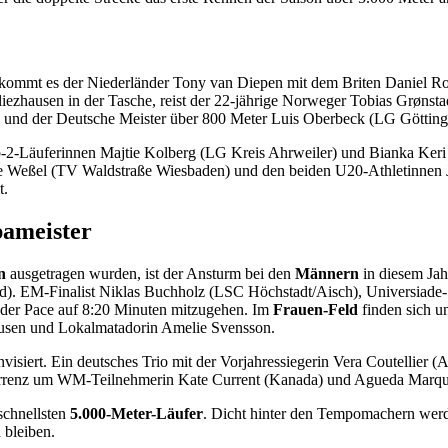
ommt es der Niederländer Tony van Diepen mit dem Briten Daniel Rowd
iezhausen in der Tasche, reist der 22-jährige Norweger Tobias Grønsta
) und der Deutsche Meister über 800 Meter Luis Oberbeck (LG Göttinge
-2-Läuferinnen Majtie Kolberg (LG Kreis Ahrweiler) und Bianka Keri 
Weßel (TV Waldstraße Wiesbaden) und den beiden U20-Athletinnen Jo
t.
pameister
n
ausgetragen wurden, ist der Ansturm bei den
Männern
in diesem Jah
nd). EM-Finalist Niklas Buchholz (LSC Höchstadt/Aisch), Universiade
 der Pace auf 8:20 Minuten mitzugehen. Im
Frauen-Feld
finden sich u
usen und Lokalmatadorin Amelie Svensson.
visiert. Ein deutsches Trio mit der Vorjahressiegerin Vera Coutellie
Konkurrenz um WM-Teilnehmerin Kate Current (Kanada) und Agueda Marque
schnellsten
5.000-Meter-Läufer
. Dicht hinter den Tempomachern werd
 bleiben.