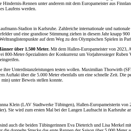
zte Hindernis-Rennen unter anderem mit dem Europameister aus Finnlan
des Laufens werden.
aufmann-Stadion in Karlsruhe. Zahlreiche internationale und nationa
hmerfelder und eine grandiose Stimmung ziehen in diesem Jahr knapp 9
e Weltranglistenpunkte auf dem Weg zu den Olympischen Spielen in Pari
änner über 1.500 Meter.
Mit dem Hallen-Europameister von 2023, A
zwei 800-Meter-Spezialisten der Konkurrenz um Vorjahressieger Ruben 
eingreifen.
die ihre Unterdistanzleistungen testen wollen. Maximilian Thorwirth 
m Auftakt über die 5.000 Meter ebenfalls um eine schnelle Zeit. Die p
min) unter Beweis stellen konnte.
anna Klein (LAV Stadtwerke Tübingen), Hallen-Europameisterin von 20
rier). Sie wird zum ersten Mal bei der Langen Laufnacht in Karlsruhe a
ind auch die beiden Tübingerinnen Eva Dieterich und Lisa Merkel mit 
 die doppelte Strecke das erste Rennen der Saison über 5.000 Meter a