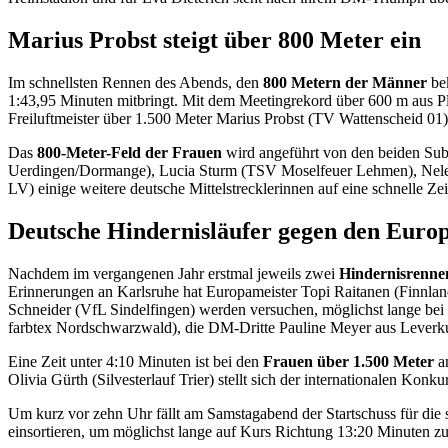
Marius Probst steigt über 800 Meter ein
Im schnellsten Rennen des Abends, den
800 Metern der Männer
bek
1:43,95 Minuten mitbringt. Mit dem Meetingrekord über 600 m aus Pl
Freiluftmeister über 1.500 Meter Marius Probst (TV Wattenscheid 01
Das
800-Meter-Feld der Frauen
wird angeführt von den beiden Sub
Uerdingen/Dormange), Lucia Sturm (TSV Moselfeuer Lehmen), Nele 
LV) einige weitere deutsche Mittelstrecklerinnen auf eine schnelle Zei
Deutsche Hindernisläufer gegen den Euro
Nachdem im vergangenen Jahr erstmal jeweils zwei
Hindernisrenne
Erinnerungen an Karlsruhe hat Europameister Topi Raitanen (Finnla
Schneider (VfL Sindelfingen) werden versuchen, möglichst lange bei
farbtex Nordschwarzwald), die DM-Dritte Pauline Meyer aus Leverk
Eine Zeit unter 4:10 Minuten ist bei den
Frauen über 1.500 Meter
an
Olivia Gürth (Silvesterlauf Trier) stellt sich der internationalen 
Um kurz vor zehn Uhr fällt am Samstagabend der Startschuss für die 
einsortieren, um möglichst lange auf Kurs Richtung 13:20 Minuten zu