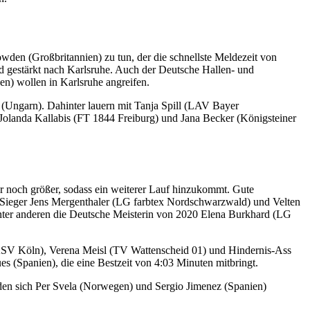
en (Großbritannien) zu tun, der die schnellste Meldezeit von
d gestärkt nach Karlsruhe. Auch der Deutsche Hallen- und
n) wollen in Karlsruhe angreifen.
(Ungarn). Dahinter lauern mit Tanja Spill (LAV Bayer
landa Kallabis (FT 1844 Freiburg) und Jana Becker (Königsteiner
r noch größer, sodass ein weiterer Lauf hinzukommt. Gute
-Sieger Jens Mergenthaler (LG farbtex Nordschwarzwald) und Velten
nter anderen die Deutsche Meisterin von 2020 Elena Burkhard (LG
r (ASV Köln), Verena Meisl (TV Wattenscheid 01) und Hindernis-Ass
s (Spanien), die eine Bestzeit von 4:03 Minuten mitbringt.
en sich Per Svela (Norwegen) und Sergio Jimenez (Spanien)