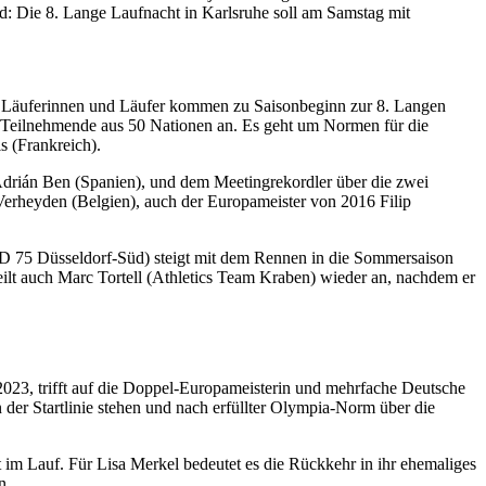
d: Die 8. Lange Laufnacht in Karlsruhe soll am Samstag mit
le Läuferinnen und Läufer kommen zu Saisonbeginn zur 8. Langen
00 Teilnehmende aus 50 Nationen an. Es geht um Normen für die
s (Frankreich).
drián Ben (Spanien), und dem Meetingrekordler über die zwei
Verheyden (Belgien), auch der Europameister von 2016 Filip
(SFD 75 Düsseldorf-Süd) steigt mit dem Rennen in die Sommersaison
eilt auch Marc Tortell (Athletics Team Kraben) wieder an, nachdem er
23, trifft auf die Doppel-Europameisterin und mehrfache Deutsche
n der Startlinie stehen und nach erfüllter Olympia-Norm über die
im Lauf. Für Lisa Merkel bedeutet es die Rückkehr in ihr ehemaliges
n.