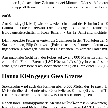
der Jagd nach einer Zeit unter zwei Minuten. Oder stark beset
knapp 50 Rennen in rund zehn Stunden wieder zu einem Fest 
pm/sb
Am Samstag (11. Mai) wird es wieder schnell auf der Bahn im Carl-K
Laufnacht in die Fächerstadt. Die gute Organisation, starke Teilne
Europameisterschaften in Rom (Italiern; 7. bis 12. Juni) und wichtig
Dicht gepackte Felder erwarten die Zuschauer in den Topläufen der
M
Stadionrunden, Filip Ostrowski (Polen), stellen sich unter anderem 
Ingebritsen (Norwegen) will in das Geschehen um vordere Plätze mit 
Aus nationaler Sicht liegt der Fokus auf zwei 5.000-Meter-Läufern, 
ein, und für Florian Bremm (LSC Höchstadt/Aisch) geht es nach seine
seine gute Form bereits am Wochenende in Lyon (Frankreich; 3:38,02 
Hanna Klein gegen Gesa Krause
Spektakulär wird auch das Rennen über
5.000 Meter
der Frauen
. H
Meisterin über die Hindernisse Gesa Felicitas Krause (Silvesterlauf T
Hindernisse befreit und selbstbewusst in das Rennen gehen.
Neben ihrer Trainingspartnerin Maruša Mišmaš-Zrimsek (Slowenien) s
Heimstadion und für Eva Dieterich steht nach ihrem DM-Triumph über