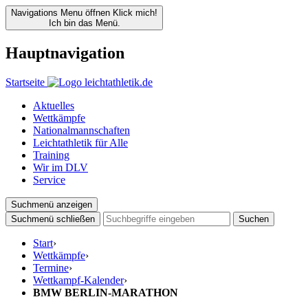
Navigations Menu öffnen
Klick mich!
Ich bin das Menü.
Hauptnavigation
Startseite
Aktuelles
Wettkämpfe
Nationalmannschaften
Leichtathletik für Alle
Training
Wir im DLV
Service
Suchmenü anzeigen
Suchmenü schließen
Suchen
Start
›
Wettkämpfe
›
Termine
›
Wettkampf-Kalender
›
BMW BERLIN-MARATHON