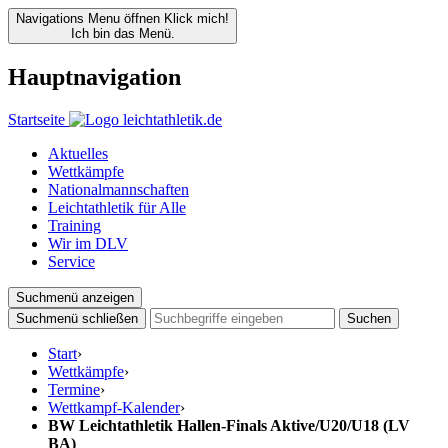
Navigations Menu öffnen
Klick mich!
Ich bin das Menü.
Hauptnavigation
Startseite
Aktuelles
Wettkämpfe
Nationalmannschaften
Leichtathletik für Alle
Training
Wir im DLV
Service
Suchmenü anzeigen
Suchmenü schließen
Suchen
Start
›
Wettkämpfe
›
Termine
›
Wettkampf-Kalender
›
BW Leichtathletik Hallen-Finals Aktive/U20/U18 (LV
BA)