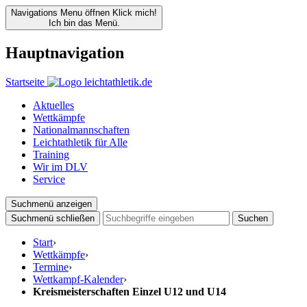
Navigations Menu öffnen
Klick mich!
Ich bin das Menü.
Hauptnavigation
Startseite
Aktuelles
Wettkämpfe
Nationalmannschaften
Leichtathletik für Alle
Training
Wir im DLV
Service
Suchmenü anzeigen
Suchmenü schließen
Suchen
Start
›
Wettkämpfe
›
Termine
›
Wettkampf-Kalender
›
Kreismeisterschaften Einzel U12 und U14