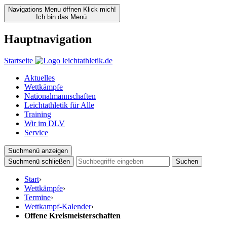
Navigations Menu öffnen
Klick mich!
Ich bin das Menü.
Hauptnavigation
Startseite
Aktuelles
Wettkämpfe
Nationalmannschaften
Leichtathletik für Alle
Training
Wir im DLV
Service
Suchmenü anzeigen
Suchmenü schließen
Suchen
Start
›
Wettkämpfe
›
Termine
›
Wettkampf-Kalender
›
Offene Kreismeisterschaften