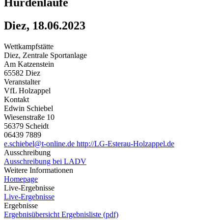
Hürdenläufe
Diez, 18.06.2023
Wettkampfstätte
Diez, Zentrale Sportanlage
Am Katzenstein
65582 Diez
Veranstalter
VfL Holzappel
Kontakt
Edwin Schiebel
Wiesenstraße 10
56379 Scheidt
06439 7889
e.schiebel@t-online.de
http://LG-Esterau-Holzappel.de
Ausschreibung
Ausschreibung bei LADV
Weitere Informationen
Homepage
Live-Ergebnisse
Live-Ergebnisse
Ergebnisse
Ergebnisübersicht
Ergebnisliste (pdf)