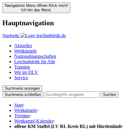
Navigations Menu öffnen
Klick mich!
Ich bin das Menü.
Hauptnavigation
Startseite
Aktuelles
Wettkämpfe
Nationalmannschaften
Leichtathletik für Alle
Training
Wir im DLV
Service
Suchmenü anzeigen
Suchmenü schließen
Suchen
Start
›
Wettkämpfe
›
Termine
›
Wettkampf-Kalender
›
offene KM Staffel (LV RL Kreis RL) mit Hürdenläufe