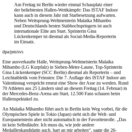
Am Freitag ist Berlin wieder einmal Schauplatz einer
der beliebtesten Hallen-Wettkämpfe: Das ISTAF Indoor
kann auch in diesem Jahr mit Starbesetzung aufwarten.
Neben Weitsprung-Weltmeisterin Malaika Mihambo
und Deutschlands besten Stabhochspringern ist auch
internationale Elite am Start. Sprinterin Gina
Lückenkemper ist diesmal als Social-Media-Reporterin
im Einsatz.
dpa/pm/svs
Eine ausverkaufte Halle, Weitsprung-Weltmeisterin Malaika
Mihambo (LG Kurpfalz) in Sieben-Meter-Laune, Top-Sprinterin
Gina Lückenkemper (SCC Berlin) diesmal als Reporterin – und
Leichtathletik vom Feinsten: Die 7. Auflage des ISTAF Indoor am
Valentinstag verspricht erneut eine Show der Asse zu werden. Rund
70 Athleten aus 25 Ländern sind an diesem Freitag (14. Februar) in
der Mercedes-Benz-Arena am Start, 12.500 Fans schauen beim
Hallenspektakel zu.
An Malaika Mihambo führt auch in Berlin kein Weg vorbei, für die
Olympischen Spiele in Tokio (Japan) sieht sich die Welt- und
Europameisterin aber nicht automatisch in der Favoritenrolle. „Das
ist kein Selbstläufer. Ich muss da, wie jede andere
Medaillenkandidatin auch, hart an mir arbeiten“, sagte die 26-