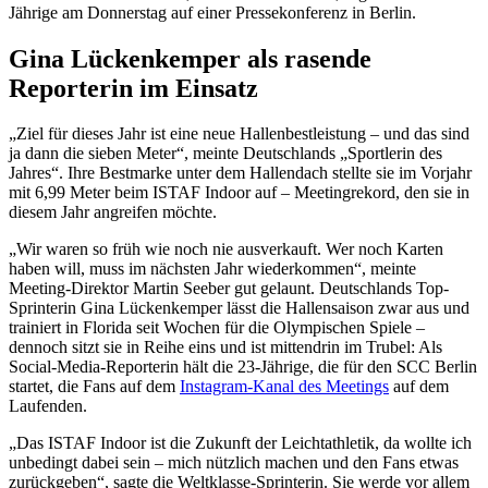
Jährige am Donnerstag auf einer Pressekonferenz in Berlin.
Gina Lückenkemper als rasende
Reporterin im Einsatz
„Ziel für dieses Jahr ist eine neue Hallenbestleistung – und das sind
ja dann die sieben Meter“, meinte Deutschlands „Sportlerin des
Jahres“. Ihre Bestmarke unter dem Hallendach stellte sie im Vorjahr
mit 6,99 Meter beim ISTAF Indoor auf – Meetingrekord, den sie in
diesem Jahr angreifen möchte.
„Wir waren so früh wie noch nie ausverkauft. Wer noch Karten
haben will, muss im nächsten Jahr wiederkommen“, meinte
Meeting-Direktor Martin Seeber gut gelaunt. Deutschlands Top-
Sprinterin Gina Lückenkemper lässt die Hallensaison zwar aus und
trainiert in Florida seit Wochen für die Olympischen Spiele –
dennoch sitzt sie in Reihe eins und ist mittendrin im Trubel: Als
Social-Media-Reporterin hält die 23-Jährige, die für den SCC Berlin
startet, die Fans auf dem
Instagram-Kanal des Meetings
auf dem
Laufenden.
„Das ISTAF Indoor ist die Zukunft der Leichtathletik, da wollte ich
unbedingt dabei sein – mich nützlich machen und den Fans etwas
zurückgeben“, sagte die Weltklasse-Sprinterin. Sie werde vor allem