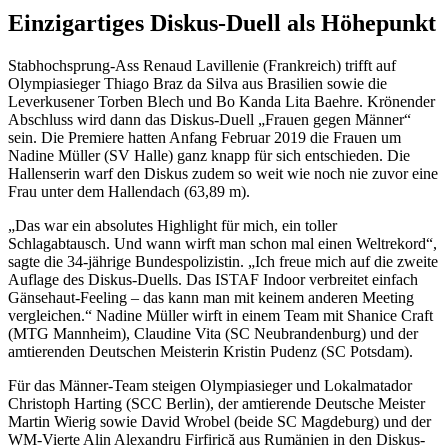
Einzigartiges Diskus-Duell als Höhepunkt
Stabhochsprung-Ass Renaud Lavillenie (Frankreich) trifft auf
Olympiasieger Thiago Braz da Silva aus Brasilien sowie die
Leverkusener Torben Blech und Bo Kanda Lita Baehre. Krönender
Abschluss wird dann das Diskus-Duell „Frauen gegen Männer“
sein. Die Premiere hatten Anfang Februar 2019 die Frauen um
Nadine Müller (SV Halle) ganz knapp für sich entschieden. Die
Hallenserin warf den Diskus zudem so weit wie noch nie zuvor eine
Frau unter dem Hallendach (63,89 m).
„Das war ein absolutes Highlight für mich, ein toller
Schlagabtausch. Und wann wirft man schon mal einen Weltrekord“,
sagte die 34-jährige Bundespolizistin. „Ich freue mich auf die zweite
Auflage des Diskus-Duells. Das ISTAF Indoor verbreitet einfach
Gänsehaut-Feeling – das kann man mit keinem anderen Meeting
vergleichen.“ Nadine Müller wirft in einem Team mit Shanice Craft
(MTG Mannheim), Claudine Vita
(SC Neubrandenburg) und der
amtierenden Deutschen Meisterin Kristin Pudenz (SC Potsdam).
Für das Männer-Team steigen Olympiasieger und Lokalmatador
Christoph Harting (SCC Berlin), der amtierende Deutsche Meister
Martin Wierig sowie David Wrobel (beide SC Magdeburg) und der
WM-Vierte Alin Alexandru Firfirică aus Rumänien in den Diskus-