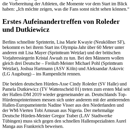
die Vorbereitung der Athleten, die Momente vor dem Start im Blick
haben: „Ich möchte zeigen, was die Fans sonst nicht sehen können.“
Erstes Aufeinandertreffen von Roleder
und Dutkiewicz
Berlins schnellste Sprinterin, Lisa Marie Kwayie (Neuköllner SF),
bekommt es bei ihrem Start ins Olympia-Jahr über 60 Meter unter
anderen mit Lisa Mayer (Sprintteam Wetzlar) und der britischen
Vorjahressiegerin Kristal Awuah zu tun. Bei den Männern wollen
gleich drei Deutsche – Freiluft-Meister Michael Pohl (Sprintteam
Wetzlar),
Joshua Hartmann
(ASV Köln)
und Aleksandar Askovic
(LG Augsburg)
– ins Rampenlicht rennen.
Die beiden deutschen Hürden-Asse Cindy Roleder (SV Halle) und
Pamela Dutkiewicz
(TV Wattenscheid 01)
treten zum ersten Mal seit
der Hallen-DM 2019 wieder gegeneinander an. Deutschlands Top-
Hürdensprinterinnen messen sich unter anderem mit der amtierenden
Hallen-Europameisterin Nadine Visser aus den Niederlanden und
der WM-Vierten Tobi Amusan aus Nigeria. Der mehrmalige
Deutsche Hürden-Meister Gregor Traber (LAV Stadtwerke
Tübingen) muss sich gegen den schnellen Hallenspezialisten Aurel
Manga aus Frankreich beweisen.