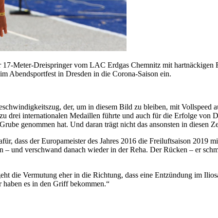
er 17-Meter-Dreispringer vom LAC Erdgas Chemnitz mit hartnäckigen 
eim Abendsportfest in Dresden in die Corona-Saison ein.
windigkeitszug, der, um in diesem Bild zu bleiben, mit Vollspeed auf
 drei internationalen Medaillen führte und auch für die Erfolge von Dr
 Grube genommen hat. Und daran trägt nicht das ansonsten in diesen Z
, dass der Europameister des Jahres 2016 die Freiluftsaison 2019 mi
l ein – und verschwand danach wieder in der Reha. Der Rücken – er sch
geht die Vermutung eher in die Richtung, dass eine Entzündung im Ili
r haben es in den Griff bekommen.“