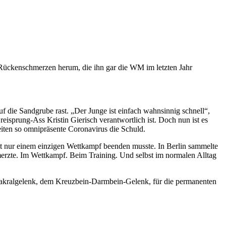
Rückenschmerzen herum, die ihn gar die WM im letzten Jahr
 die Sandgrube rast. „Der Junge ist einfach wahnsinnig schnell“,
eisprung-Ass Kristin Gierisch verantwortlich ist. Doch nun ist es
eiten so omnipräsente Coronavirus die Schuld.
t nur einem einzigen Wettkampf beenden musste. In Berlin sammelte
merzte. Im Wettkampf. Beim Training. Und selbst im normalen Alltag
osakralgelenk, dem Kreuzbein-Darmbein-Gelenk, für die permanenten