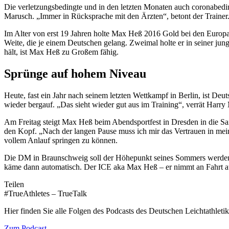
Die verletzungsbedingte und in den letzten Monaten auch coronabed
Marusch. „Immer in Rücksprache mit den Ärzten“, betont der Trainer.
Im Alter von erst 19 Jahren holte Max Heß 2016 Gold bei den Europam
Weite, die je einem Deutschen gelang. Zweimal holte er in seiner ju
hält, ist Max Heß zu Großem fähig.
Sprünge auf hohem Niveau
Heute, fast ein Jahr nach seinem letzten Wettkampf in Berlin, ist D
wieder bergauf. „Das sieht wieder gut aus im Training“, verrät Harry
Am Freitag steigt Max Heß beim Abendsportfest in Dresden in die Sa
den Kopf. „Nach der langen Pause muss ich mir das Vertrauen in mein
vollem Anlauf springen zu können.
Die DM in Braunschweig soll der Höhepunkt seines Sommers werden. 
käme dann automatisch. Der ICE aka Max Heß – er nimmt an Fahrt a
Teilen
#TrueAthletes – TrueTalk
Hier finden Sie alle Folgen des Podcasts des Deutschen Leichtathleti
Zum Podcast