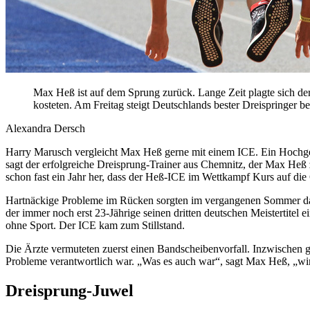
Max Heß ist auf dem Sprung zurück. Lange Zeit plagte sich d
kosteten. Am Freitag steigt Deutschlands bester Dreispringer b
Alexandra Dersch
Harry Marusch vergleicht Max Heß gerne mit einem ICE. Ein Hochgesch
sagt der erfolgreiche Dreisprung-Trainer aus Chemnitz, der Max Heß zu
schon fast ein Jahr her, dass der Heß-ICE im Wettkampf Kurs auf die
Hartnäckige Probleme im Rücken sorgten im vergangenen Sommer dafür
der immer noch erst 23-Jährige seinen dritten deutschen Meistertite
ohne Sport. Der ICE kam zum Stillstand.
Die Ärzte vermuteten zuerst einen Bandscheibenvorfall. Inzwischen 
Probleme verantwortlich war. „Was es auch war“, sagt Max Heß, „wi
Dreisprung-Juwel