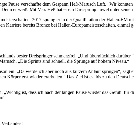
ingte Pause verschaffte dem Gespann Heß-Marusch Luft. „Wir konnten
 Denn er weiß: Mit Max Heß hat er ein Dreisprung-Juwel unter seinen 
eisterschaften. 2017 sprang er in der Qualifikation der Hallen-EM mit
ngen Karriere bereits Bronze bei Hallen-Europameisterschaften, einmal
eutschlands bester Dreispringer schmerzfrei. „Und überglücklich darüb
 Marusch. „Die Sprints sind schnell, die Sprünge auf hohem Niveau.“
ison ein. „Da werde ich aber noch aus kurzem Anlauf springen“, sagt 
en Körper erst wieder erarbeiten.“ Das Ziel ist es, bis zu den Deutsc
„Wichtig ist, dass ich nach der langen Pause wieder das Gefühl für 
uf.
k-Verbandes!