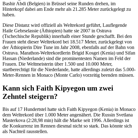
Bashir Abdi (Belgien) in Brüssel seine Runden drehen, im
Hinterkopf dabei am Ende mehr als 21.285 Meter zurückgelegt zu
haben.
Diese Distanz wird offiziell als Weltrekord geführt, Lauflegende
Haile Gebrselassie (Äthiopien) hatte sie 2007 in Ostrava
(Tschechische Republik) innerhalb einer Stunde geschafft. Bei den
Frauen steht dieser Weltrekord bei 18.517 Meter, zurückgelegt von
der Äthiopierin Dire Tune im Jahr 2008, ebenfalls auf der Bahn von
Ostrava. Marathon-Weltrekordlerin Brigid Kosgei (Kenia) und Sifan
Hassan (Niederlande) sind die prominentesten Namen im Feld der
Frauen. Die Weltmeisterin über 1.500 und 10.000 Meter,
startberechtigt für die Niederlande, hatte allerdings zuletzt das 5.000-
Meter-Rennen in Monaco (Monte Carlo) vorzeitig beenden müssen.
Kann sich Faith Kipyegon um zwei
Zehntel steigern?
Bis auf 17 Hundertstel hatte sich Faith Kipyegon (Kenia) in Monaco
dem Weltrekord über 1.000 Meter angenähert. Die Russin Svetlana
Masterkova (2:28,98 min) hält die Marke seit 1996. Allerdings ist
die Konkurrenz im Rennen diesmal nicht so stark. Das könnte sich
als Nachteil rausstellen.