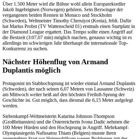
Über 1.500 Meter wird die Bühne wohl allein Europarekordler
Jakob Ingebrigtsen (Norwegen) gehören. Sein Bezwinger der
vergangenen beiden Rennen in Monaco und Stockholm
(Schweden), Weltmeister Timothy Cheruiyot (Kenia), fehlt. Dafür
hat Marius Probst (TV Wattenscheid 01) erstmals einen Startplatz in
der Diamond League ergattert. Das Tempo sollte einen Angriff auf
die Bestzeit (3:07,07 min) möglich machen, genauso wichtig ist es
allerdings im schwierigen Jahr überhaupt die internationale Top-
Konkurrenz zu suchen.
Nächster Höhenflug von Armand
Duplantis möglich
Protagonist im Stabhochsprung ist wieder einmal Armand Duplantis
(Schweden), der nach seinen 6,07 Metern von Lausanne (Schweiz)
am Mittwoch weiter heiß auf den höchsten Freiluft-Sprung der
Geschichte ist. Gut möglich, dass diesmal die 6,15 Meter aufgelegt
werden.
Siebenkampf-Weltmeisterin Katarina Johnson-Thompson
(Großbritannien) und die Österreicherin Ivona Dadic nehmen die
100 Meter Hürden und den Hochsprung in Angriff. Mehrkampf-
Olympiasiegerin Nafissatou Thiam (Belgien) musste ihren
angestrebten Start vor Heimpublikum wegen Problemen mit der