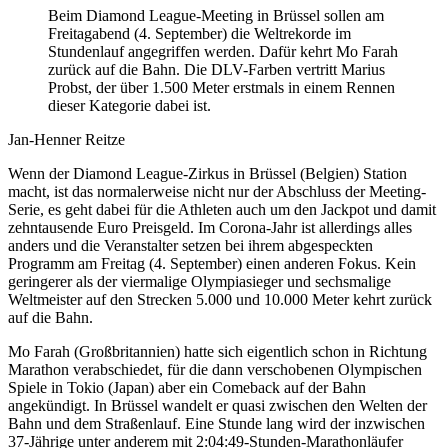
Beim Diamond League-Meeting in Brüssel sollen am
Freitagabend (4. September) die Weltrekorde im
Stundenlauf angegriffen werden. Dafür kehrt Mo Farah
zurück auf die Bahn. Die DLV-Farben vertritt Marius
Probst, der über 1.500 Meter erstmals in einem Rennen
dieser Kategorie dabei ist.
Jan-Henner Reitze
Wenn der Diamond League-Zirkus in Brüssel (Belgien) Station
macht, ist das normalerweise nicht nur der Abschluss der Meeting-
Serie, es geht dabei für die Athleten auch um den Jackpot und damit
zehntausende Euro Preisgeld. Im Corona-Jahr ist allerdings alles
anders und die Veranstalter setzen bei ihrem abgespeckten
Programm am Freitag (4. September) einen anderen Fokus. Kein
geringerer als der viermalige Olympiasieger und sechsmalige
Weltmeister auf den Strecken 5.000 und 10.000 Meter kehrt zurück
auf die Bahn.
Mo Farah (Großbritannien) hatte sich eigentlich schon in Richtung
Marathon verabschiedet, für die dann verschobenen Olympischen
Spiele in Tokio (Japan) aber ein Comeback auf der Bahn
angekündigt. In Brüssel wandelt er quasi zwischen den Welten der
Bahn und dem Straßenlauf. Eine Stunde lang wird der inzwischen
37-Jährige unter anderem mit 2:04:49-Stunden-Marathonläufer