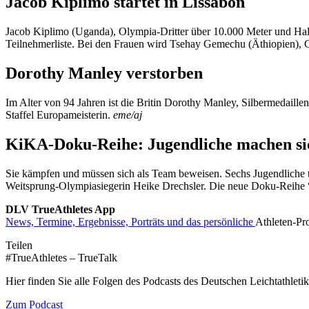
Jacob Kiplimo startet in Lissabon
Jacob Kiplimo (Uganda), Olympia-Dritter über 10.000 Meter und Halb
Teilnehmerliste. Bei den Frauen wird Tsehay Gemechu (Äthiopien), 
Dorothy Manley verstorben
Im Alter von 94 Jahren ist die Britin Dorothy Manley, Silbermedail
Staffel Europameisterin.
eme/aj
KiKA-Doku-Reihe: Jugendliche machen sich
Sie kämpfen und müssen sich als Team beweisen. Sechs Jugendliche 
Weitsprung-Olympiasiegerin Heike Drechsler. Die neue Doku-Reihe
DLV TrueAthletes App
News, Termine, Ergebnisse, Porträts und das
persönliche
Athleten-Pro
Teilen
#TrueAthletes – TrueTalk
Hier finden Sie alle Folgen des Podcasts des Deutschen Leichtathleti
Zum Podcast