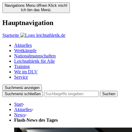
Navigations Menu öffnen
Klick mich!
Ich bin das Menü.
Hauptnavigation
Startseite
Aktuelles
Wettkämpfe
Nationalmannschaften
Leichtathletik für Alle
Training
Wir im DLV
Service
Suchmenü anzeigen
Suchmenü schließen
Suchen
Start
›
Aktuelles
›
News
›
Flash-News des Tages