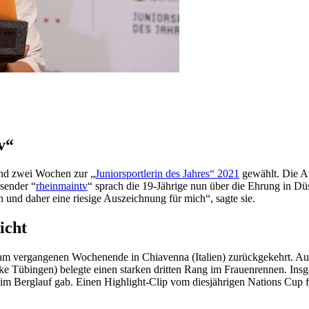
v“
und zwei Wochen zur „
Juniorsportlerin des Jahres“ 2021
gewählt. Die At
sender “
rheinmaintv
“ sprach die 19-Jährige nun über die Ehrung in Düs
nd daher eine riesige Auszeichnung für mich“, sagte sie.
icht
am vergangenen Wochenende in Chiavenna (Italien) zurückgekehrt. Auf
Tübingen) belegte einen starken dritten Rang im Frauenrennen. Insges
m Berglauf gab. Einen Highlight-Clip vom diesjährigen Nations Cup fin