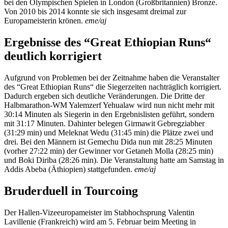
bei den Olympischen Spielen in London (Großbritannien) Bronze.
Von 2010 bis 2014 konnte sie sich insgesamt dreimal zur
Europameisterin krönen.
eme/aj
Ergebnisse des “Great Ethiopian Runs“
deutlich korrigiert
Aufgrund von Problemen bei der Zeitnahme haben die Veranstalter
des “Great Ethiopian Runs“ die Siegerzeiten nachträglich korrigiert.
Dadurch ergeben sich deutliche Veränderungen. Die Dritte der
Halbmarathon-WM Yalemzerf Yehualaw wird nun nicht mehr mit
30:14 Minuten als Siegerin in den Ergebnislisten geführt, sondern
mit 31:17 Minuten. Dahinter belegen Girmawit Gebregziabher
(31:29 min) und Meleknat Wedu (31:45 min) die Plätze zwei und
drei. Bei den Männern ist Gemechu Dida nun mit 28:25 Minuten
(vorher 27:22 min) der Gewinner vor Getaneh Molla (28:25 min)
und Boki Diriba (28:26 min). Die Veranstaltung hatte am Samstag in
Addis Abeba (Äthiopien) stattgefunden.
eme/aj
Bruderduell in Tourcoing
Der Hallen-Vizeeuropameister im Stabhochsprung Valentin
Lavillenie (Frankreich) wird am 5. Februar beim Meeting in