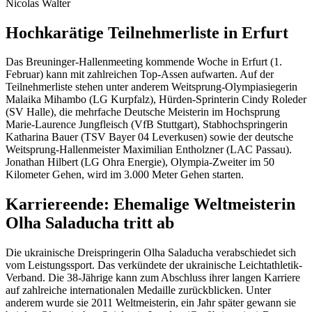
Nicolas Walter
Hochkarätige Teilnehmerliste in Erfurt
Das Breuninger-Hallenmeeting kommende Woche in Erfurt (1.
Februar) kann mit zahlreichen Top-Assen aufwarten. Auf der
Teilnehmerliste stehen unter anderem Weitsprung-Olympiasiegerin
Malaika Mihambo (LG Kurpfalz), Hürden-Sprinterin Cindy Roleder
(SV Halle), die mehrfache Deutsche Meisterin im Hochsprung
Marie-Laurence Jungfleisch (VfB Stuttgart), Stabhochspringerin
Katharina Bauer (TSV Bayer 04 Leverkusen) sowie der deutsche
Weitsprung-Hallenmeister Maximilian Entholzner (LAC Passau).
Jonathan Hilbert (LG Ohra Energie), Olympia-Zweiter im 50
Kilometer Gehen, wird im 3.000 Meter Gehen starten.
Karriereende: Ehemalige Weltmeisterin
Olha Saladucha tritt ab
Die ukrainische Dreispringerin Olha Saladucha verabschiedet sich
vom Leistungssport. Das verkündete der ukrainische Leichtathletik-
Verband. Die 38-Jährige kann zum Abschluss ihrer langen Karriere
auf zahlreiche internationalen Medaille zurückblicken. Unter
anderem wurde sie 2011 Weltmeisterin, ein Jahr später gewann sie