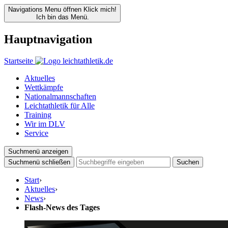
Navigations Menu öffnen
Klick mich!
Ich bin das Menü.
Hauptnavigation
Startseite
Aktuelles
Wettkämpfe
Nationalmannschaften
Leichtathletik für Alle
Training
Wir im DLV
Service
Suchmenü anzeigen
Suchmenü schließen
Suchen
Start
›
Aktuelles
›
News
›
Flash-News des Tages