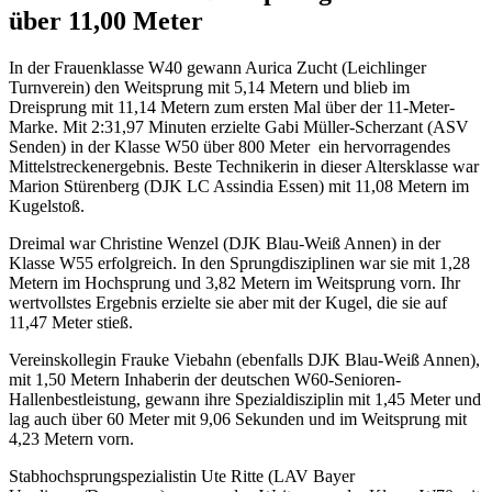
über 11,00 Meter
In der Frauenklasse W40 gewann Aurica Zucht (Leichlinger
Turnverein) den Weitsprung mit 5,14 Metern und blieb im
Dreisprung mit 11,14 Metern zum ersten Mal über der 11-Meter-
Marke. Mit 2:31,97 Minuten erzielte Gabi Müller-Scherzant (ASV
Senden) in der Klasse W50 über 800 Meter ein hervorragendes
Mittelstreckenergebnis. Beste Technikerin in dieser Altersklasse war
Marion Stürenberg (DJK LC Assindia Essen) mit 11,08 Metern im
Kugelstoß.
Dreimal war Christine Wenzel (DJK Blau-Weiß Annen) in der
Klasse W55 erfolgreich. In den Sprungdisziplinen war sie mit 1,28
Metern im Hochsprung und 3,82 Metern im Weitsprung vorn. Ihr
wertvollstes Ergebnis erzielte sie aber mit der Kugel, die sie auf
11,47 Meter stieß.
Vereinskollegin Frauke Viebahn (ebenfalls DJK Blau-Weiß Annen),
mit 1,50 Metern Inhaberin der deutschen W60-Senioren-
Hallenbestleistung, gewann ihre Spezialdisziplin mit 1,45 Meter und
lag auch über 60 Meter mit 9,06 Sekunden und im Weitsprung mit
4,23 Metern vorn.
Stabhochsprungspezialistin Ute Ritte (LAV Bayer