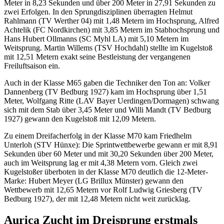
Meter in 8,23 Sekunden und über 200 Meter in 27,91 Sekunden zu
zwei Erfolgen. In den Sprungdisziplinen überragten Helmut
Rahlmann (TV Werther 04) mit 1,48 Metern im Hochsprung, Alfred
Achtelik (FC Nordkirchen) mit 3,85 Metern im Stabhochsprung und
Hans Hubert Ollmanns (SC Myhl LA) mit 5,10 Metern im
Weitsprung. Martin Willems (TSV Hochdahl) stellte im Kugelstoß
mit 12,51 Metern exakt seine Bestleistung der vergangenen
Freiluftsaison ein.
Auch in der Klasse M65 gaben die Techniker den Ton an: Volker
Dannenberg (TV Bedburg 1927) kam im Hochsprung über 1,51
Meter, Wolfgang Ritte (LAV Bayer Uerdingen/Dormagen) schwang
sich mit dem Stab über 3,45 Meter und Willi Mandt (TV Bedburg
1927) gewann den Kugelstoß mit 12,09 Metern.
Zu einem Dreifacherfolg in der Klasse M70 kam Friedhelm
Unterloh (STV Hünxe): Die Sprintwettbewerbe gewann er mit 8,91
Sekunden über 60 Meter und mit 30,20 Sekunden über 200 Meter,
auch im Weitsprung lag er mit 4,38 Metern vorn. Gleich zwei
Kugelstoßer überboten in der Klasse M70 deutlich die 12-Meter-
Marke: Hubert Meyer (LG Brillux Münster) gewann den
Wettbewerb mit 12,65 Metern vor Rolf Ludwig Griesberg (TV
Bedburg 1927), der mit 12,48 Metern nicht weit zurücklag.
Aurica Zucht im Dreisprung erstmals