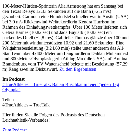
100-Meter-Hürden-Sprinterin Alia Armstrong hat am Samstag bei
den Texas Relays 12,33 Sekunden auf die Bahn (+2,5 m/s)
gezaubert. Gar noch eine Hundertstel schneller war in Austin (USA)
bei 3,9 m/s Rückenwind Weltrekordlerin Kendra Harrison im
Rahmen des Einladungswettkampfes. Über 100 Meter lieferten sich
Celera Barnes (10,82 sec) und Jada Baylark (10,83 sec) ein
packendes Duell (+2,8 m/s). Gabrielle Thomas glänzte über 100 und
200 Meter mit windunterstützten 10,92 und 21,69 Sekunden. Eine
Weltjahresbestleistung (3:24,60 min) stellte unter anderem das All-
Star-Team über 4x400 Meter um Langhürdlerin Dalilah Muhammad
und 800-Meter-Olympiasiegerin Athing Mu (alle USA) auf. Annina
Brandenburg vom TV Wattenscheid belegte mit Bestleistung (57,29
m) Rang zwei im Diskuswurf.
Zu den Ergebnissen
Im Podcast
#TrueAthletes – TrueTalk: Balian Buschbaum feiert "jeden Tag
Olympia"
Teilen
#TrueAthletes – TrueTalk
Hier finden Sie alle Folgen des Podcasts des Deutschen
Leichtathletik-Verbandes!
Zum Podcast