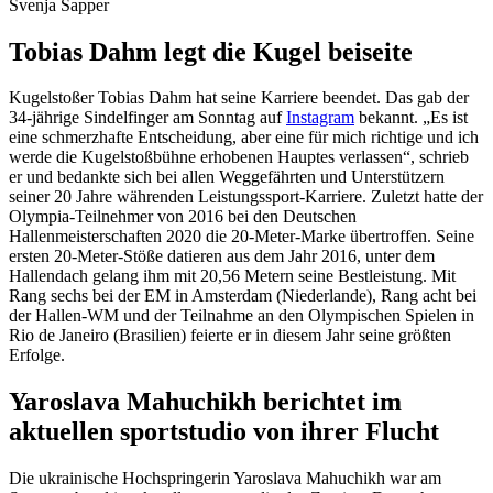
Svenja Sapper
Tobias Dahm legt die Kugel beiseite
Kugelstoßer Tobias Dahm hat seine Karriere beendet. Das gab der
34-jährige Sindelfinger am Sonntag auf
Instagram
bekannt. „Es ist
eine schmerzhafte Entscheidung, aber eine für mich richtige und ich
werde die Kugelstoßbühne erhobenen Hauptes verlassen“, schrieb
er und bedankte sich bei allen Weggefährten und Unterstützern
seiner 20 Jahre währenden Leistungssport-Karriere. Zuletzt hatte der
Olympia-Teilnehmer von 2016 bei den Deutschen
Hallenmeisterschaften 2020 die 20-Meter-Marke übertroffen. Seine
ersten 20-Meter-Stöße datieren aus dem Jahr 2016, unter dem
Hallendach gelang ihm mit 20,56 Metern seine Bestleistung. Mit
Rang sechs bei der EM in Amsterdam (Niederlande), Rang acht bei
der Hallen-WM und der Teilnahme an den Olympischen Spielen in
Rio de Janeiro (Brasilien) feierte er in diesem Jahr seine größten
Erfolge.
Yaroslava Mahuchikh berichtet im
aktuellen sportstudio von ihrer Flucht
Die ukrainische Hochspringerin Yaroslava Mahuchikh war am