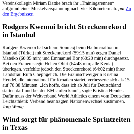
Vereinskollegin Miriam Dattke brach ihr „Trainingsrennen“
aufgrund einer Muskelverspannung nach vier Kilometern ab.
pm
Zu
den Ergebnissen
Rodgers Kwemoi bricht Streckenrekord
in Istanbul
Rodgers Kwemoi hat sich am Sonntag beim Halbmarathon in
Istanbul (Türkei) mit Streckenrekord (59:15 min) gegen Daniel
Mateiko (60:05 min) und Emmanuel Bor (60:20 min) durchgesetzt.
Bei den Frauen siegte Hellen Obiri (64:48 min; alle Kenia)
überlegen, verfehlte jedoch den Streckenrekord (64:02 min) ihrer
Landsfrau Ruth Chepngetich. Die Braunschweigerin Kristina
Hendel, die international für Kroatien startet, verbesserte sich als 15.
auf 70:38 Minuten. „Ich hoffe, dass ich ab Juli für Deutschland
starten darf und bei der EM laufen kann“, sagte Kristina Hendel.
Dafür muss der Weltverband World Athletics einem vom Deutschen
Leichtathletik-Verband beantragten Nationenwechsel zustimmen.
Jörg Wenig
Wind sorgt für phänomenale Sprintzeiten
in Texas