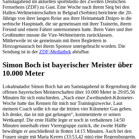
Samstagabend im aktuellen sportstudio des Zweiten Deutschen
Fernsehens (ZDF) zu Gast. Eine Woche nach ihrem Sieg bei den
Hallen-Weltmeisterschaften in Belgrad (Serbien) berichtete die 20-
Jährige von ihrer langen Reise aus ihrer Heimatstadt Dnipro in die
serbische Hauptstadt, die sie gemeinsam mit ihrer Trainerin, ihrem
Freund und einem Fahrer unternommen hatte. Ihren Vater und ihre
Großmutter musste die Vize-Weltmeisterin zurücklassen.
Mittlerweile ist sie gemeinsam mit ihren Begleitern in
Herzogenaurach bei ihrem Sponsor untergebracht worden. Die
Sendung ist in der
ZDF-Mediathek
abrufbar.
Simon Boch ist bayerischer Meister über
10.000 Meter
Lokalmatador Simon Boch hat am Samstagabend in Regensburg die
offenen bayerischen Meisterschaften über 10.000 Meter in 29:05,56
Minuten für sich entschieden. „Nach einer Zweihundert-Kilometer-
Woche hatte das Rennen für mich nur Trainingszwecke. Laut
meinem Coach sollte ich nur die letzten vier Kilometer Gas geben.
Ich denke, das ist mir gut gelungen“, kommentierte er seinen
Wettkampf. Die erste Hälfte legte er noch in verhaltenen 14:50
Minuten innerhalb einer Vierergruppe zurück, die zweite Hälfte
bewältigte er anschließend in flotten 14:15 Minuten. Auch bei den
Frauen siegte mit Maria Kerres (33:53,42 min) eine Regensburgerin.